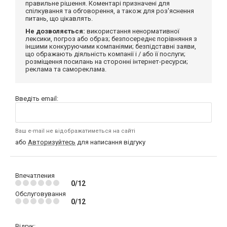
правильне рішення. Коментарі призначені для
спілкування та обговорення, а також для роз'яснення
питань, що цікавлять.
Не дозволяється:
використання ненормативної
лексики, погроз або образ; безпосереднє порівняння з
іншими конкуруючими компаніями; безпідставні заяви,
що ображають діяльність компанії і / або її послуги;
розміщення посилань на сторонні інтернет-ресурси;
реклама та самореклама.
Введіть email:
Ваш e-mail не відображатиметься на сайті
або
Авторизуйтесь
для написання відгуку
Впечатления
0/12
Обслуговування
0/12
Відгук: