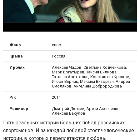
Жанр
спорт
Країна
Россия
У ролях
Алексей Чадов, Светлана Ходченкова,
Марк Богатырев, Таисия Вилкова,
Татьяна Арнтгольц, Константин Крюков,
Игорь Верник, Максим Виторган, Андрей
Смоляков, Ангелина Добророднова
Рік
2014
Режисер
Дмитрий Дюжев, Артем Аксененко,
Алексей Вакулов
Пять реальных историй больших побед российских
спортсменов. И за каждой победой стоят человеческие
истории, в которых переплетаются любовь,