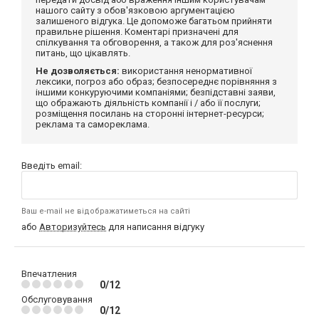
нашого сайту з обов'язковою аргументацією
залишеного відгука. Це допоможе багатьом прийняти
правильне рішення. Коментарі призначені для
спілкування та обговорення, а також для роз'яснення
питань, що цікавлять.
Не дозволяється:
використання ненормативної
лексики, погроз або образ; безпосереднє порівняння з
іншими конкуруючими компаніями; безпідставні заяви,
що ображають діяльність компанії і / або її послуги;
розміщення посилань на сторонні інтернет-ресурси;
реклама та самореклама.
Введіть email:
Ваш e-mail не відображатиметься на сайті
або
Авторизуйтесь
для написання відгуку
Впечатления
0/12
Обслуговування
0/12