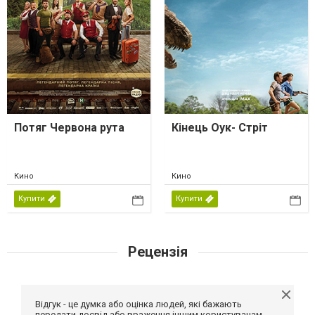
Потяг Червона рута
Кінець Оук- Стріт
Кино
Кино
Купити
Купити
Рецензія
Відгук - це думка або оцінка людей, які бажають
передати досвід або враження іншим користувачам