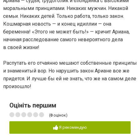
Ариана — судья, трудоголик и блондинка с высокими
моральными принципами. Никаких мужчин. Никакой
семьи. Никаких детей. Только работа, только закон.
Кошмарная новость — и конец идиллии — она
беременна! «Этого не может быть!» — кричит Ариана,
начиная расследование самого невероятного дела
в своей жизни!
Распутать его отчаянно мешают собственные принципы
и знаменитый вор. Но нарушить закон Ариане все же
придется. И лучше бы ей не знать, что же на самом деле
произошло!
Оцініть першим
(
0
оцінок)
Я рекомендую