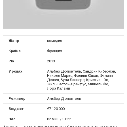
Жанр
комедия
Країна
Франция
Рік
2013
У ролях
Альбер Дюпонтель, Сандрин Киберлэн,
Николя Марье, Филипп Юшан, Филипп
Дюкен, Були Ланнерс, Кристиан Эк,
Жиль Гастон-Дрейфус, Мишель Фо,
Лорэ Кэлами
Режисер
Альбер Дюпонтель
Бюджет
€7 120 000
Час
82 мин. / 01:22