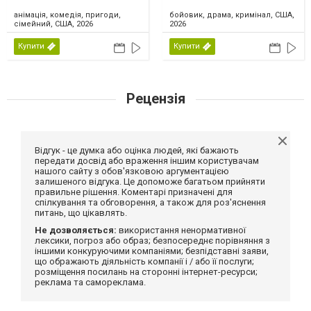
анімація, комедія, пригоди,
бойовик, драма, кримінал, США,
сімейний, США, 2026
2026
Купити
Купити
Рецензія
Відгук - це думка або оцінка людей, які бажають
передати досвід або враження іншим користувачам
нашого сайту з обов'язковою аргументацією
залишеного відгука. Це допоможе багатьом прийняти
правильне рішення. Коментарі призначені для
спілкування та обговорення, а також для роз'яснення
питань, що цікавлять.
Не дозволяється:
використання ненормативної
лексики, погроз або образ; безпосереднє порівняння з
іншими конкуруючими компаніями; безпідставні заяви,
що ображають діяльність компанії і / або її послуги;
розміщення посилань на сторонні інтернет-ресурси;
реклама та самореклама.