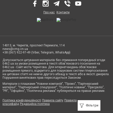
Про нас
Контакти
14013, м. Чернігів, проспект Перемоги, 114
news@cmg.cn.ua
+38 (067) 922-97-49 (Viber, Telegram, WhatsApp)
Допускається цитування матеріалів без отримання попередньої згоди
0462.ua за умови розміщення в тексті обов'язкового посилання на
0462.ua - Сайт міста Чернігова. Для інтернет-видань обов'язкове
розміщення прямого, відкритого для пошукових систем гіперпосилання
на цитовані статті не нижче другого абзацу в тексті або в якості джерела.
Порушення виняткових прав переслідується Законом.
Матеріали з плашками "Новини компаній", "Промо", "Партнерський
матеріал", "Партнерський спецпроєкт", "Політичні новини", "Пресреліз",
"PR", "Офіційно", "Політична реклама" публікуються на правах реклами.
Політика конфіденційності
Правила сайту
Правила
класифайд
Редакційна політика
Фільтри