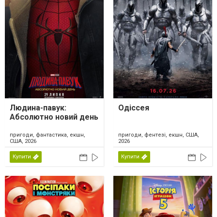
Людина-павук:
Одіссея
Абсолютно новий день
пригоди, фантастика, екшн,
пригоди, фентезі, екшн, США,
США, 2026
2026
Купити
Купити