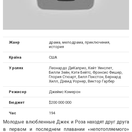
Жанр
драма, мелодрама, приключения,
история
Країна
США
У ролях
Леонардо ДиКаприо, Кейт Уинслет,
Билли Зейн, Кэти Бейтс, Фрэнсис Фишер,
Глория Стюарт, Билл Пэкстон, Бернард
Хилл, Дэвид Уорнер, Виктор Гарбер
Режисер
Джеймс Кэмерон
Бюджет
$200 000 000
Час
194
Молодые влюбленные Джек и Роза находят друг друга
в первом и последнем плавании «непотопляемого»