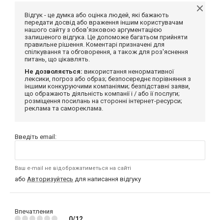
Відгук - це думка або оцінка людей, які бажають
передати досвід або враження іншим користувачам
нашого сайту з обов'язковою аргументацією
залишеного відгука. Це допоможе багатьом прийняти
правильне рішення. Коментарі призначені для
спілкування та обговорення, а також для роз'яснення
питань, що цікавлять.
Не дозволяється:
використання ненормативної
лексики, погроз або образ; безпосереднє порівняння з
іншими конкуруючими компаніями; безпідставні заяви,
що ображають діяльність компанії і / або її послуги;
розміщення посилань на сторонні інтернет-ресурси;
реклама та самореклама.
Введіть email:
Ваш e-mail не відображатиметься на сайті
або
Авторизуйтесь
для написання відгуку
Впечатления
0/12