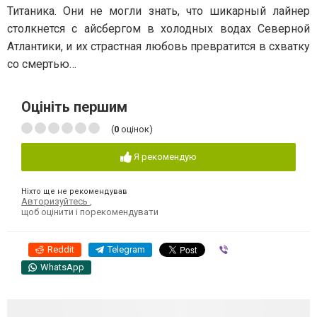
Титаника. Они не могли знать, что шикарный лайнер
столкнется с айсбергом в холодных водах Северной
Атлантики, и их страстная любовь превратится в схватку
со смертью…
Оцініть першим
(
0
оцінок)
Я рекомендую
Ніхто ще не рекомендував
Авторизуйтесь
,
щоб оцінити і порекомендувати
Reddit
Telegram
Viber
WhatsApp