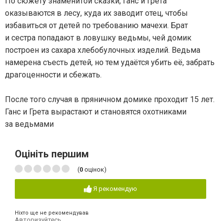
По сюжету знаменитой сказки, Ганс и Грета
оказываются в лесу, куда их заводит отец, чтобы
избавиться от детей по требованию мачехи. Брат
и сестра попадают в ловушку ведьмы, чей домик
построен из сахара хлебобулочных изделий. Ведьма
намерена съесть детей, но тем удаётся убить её, забрать
драгоценности и сбежать.
После того случая в пряничном домике проходит 15 лет.
Ганс и Грета вырастают и становятся охотниками
за ведьмами
Оцініть першим
(
0
оцінок)
Я рекомендую
Ніхто ще не рекомендував
Авторизуйтесь
,