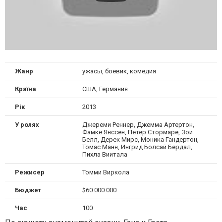
Жанр
ужасы, боевик, комедия
Країна
США, Германия
Рік
2013
У ролях
Джереми Реннер, Джемма Артертон,
Фамке Янссен, Петер Стормаре, Зои
Белл, Дерек Мирс, Моника Гандертон,
Томас Манн, Ингрид Болсай Бердал,
Пихла Виитала
Режисер
Томми Виркола
Бюджет
$60 000 000
Час
100