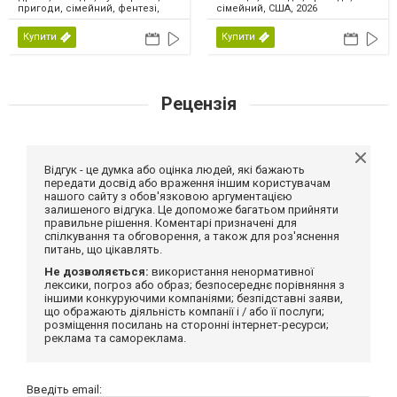
пригоди, сімейний, фентезі,
сімейний, США, 2026
США, 2026
Купити
Купити
Рецензія
Відгук - це думка або оцінка людей, які бажають
передати досвід або враження іншим користувачам
нашого сайту з обов'язковою аргументацією
залишеного відгука. Це допоможе багатьом прийняти
правильне рішення. Коментарі призначені для
спілкування та обговорення, а також для роз'яснення
питань, що цікавлять.
Не дозволяється:
використання ненормативної
лексики, погроз або образ; безпосереднє порівняння з
іншими конкуруючими компаніями; безпідставні заяви,
що ображають діяльність компанії і / або її послуги;
розміщення посилань на сторонні інтернет-ресурси;
реклама та самореклама.
Введіть email: