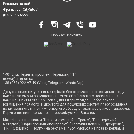
Реклама на сайті
Франшиза "CitySites"
(0462) 653-653
Про нас
Контакти
14013, м. Чернігів, проспект Перемоги, 114
news@cmg.cn.ua
+38 (067) 922-97-49 (Viber, Telegram, WhatsApp)
Допускається цитування матеріалів без отримання попередньої згоди
0462.ua за умови розміщення в тексті обов'язкового посилання на
0462.ua - Сайт міста Чернігова. Для інтернет-видань обов'язкове
розміщення прямого, відкритого для пошукових систем гіперпосилання
на цитовані статті не нижче другого абзацу в тексті або в якості джерела.
Порушення виняткових прав переслідується Законом.
Матеріали з плашками "Новини компаній", "Промо", "Партнерський
матеріал", "Партнерський спецпроєкт", "Політичні новини", "Пресреліз",
"PR", "Офіційно", "Політична реклама" публікуються на правах реклами.