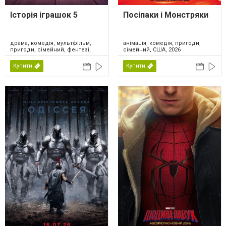
Історія іграшок 5
Посіпаки і Монстряки
драма, комедія, мультфільм,
анімація, комедія, пригоди,
пригоди, сімейний, фентезі,
сімейний, США, 2026
США, 2026
Купити
Купити