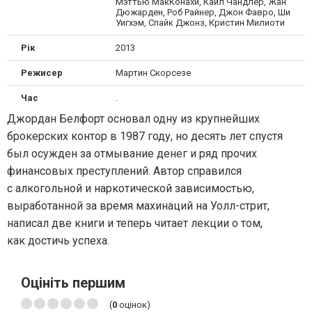
Мэттью МакКонахи, Кайл Чандлер, Жан
Дюжарден, Роб Райнер, Джон Фавро, Ши
Уигхэм, Спайк Джонз, Кристин Милиоти
Рік
2013
Режисер
Мартин Скорсезе
Час
.
Джордан Белфорт основал одну из крупнейших
брокерских контор в 1987 году, но десять лет спустя
был осужден за отмывание денег и ряд прочих
финансовых преступлений. Автор справился
с алкогольной и наркотической зависимостью,
выработанной за время махинаций на Уолл-стрит,
написал две книги и теперь читает лекции о том,
как достичь успеха.
Оцініть першим
(
0
оцінок)