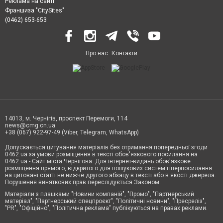
Реклама на сайті
Франшиза "CitySites"
(0462) 653-653
Про нас
Контакти
14013, м. Чернігів, проспект Перемоги, 114
news@cmg.cn.ua
+38 (067) 922-97-49 (Viber, Telegram, WhatsApp)
Допускається цитування матеріалів без отримання попередньої згоди
0462.ua за умови розміщення в тексті обов'язкового посилання на
0462.ua - Сайт міста Чернігова. Для інтернет-видань обов'язкове
розміщення прямого, відкритого для пошукових систем гіперпосилання
на цитовані статті не нижче другого абзацу в тексті або в якості джерела.
Порушення виняткових прав переслідується Законом.
Матеріали з плашками "Новини компаній", "Промо", "Партнерський
матеріал", "Партнерський спецпроєкт", "Політичні новини", "Пресреліз",
"PR", "Офіційно", "Політична реклама" публікуються на правах реклами.