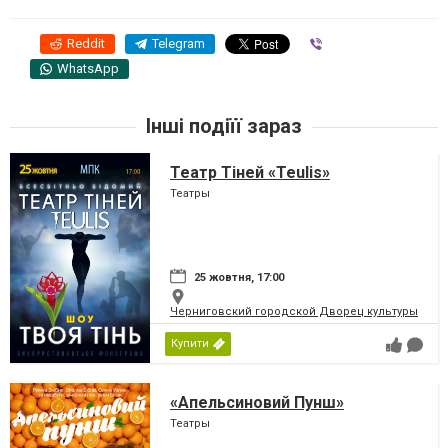
Reddit
Telegram
Viber
WhatsApp
Інші подіїї зараз
Театр Тіней «Teulis»
Театры
25 жовтня, 17:00
Черниговский городской Дворец культуры
Купити
«Апельсиновий Пунш»
Театры