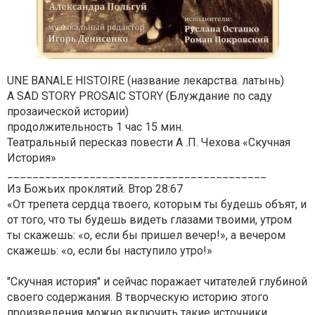
UNE BANALE HISTOIRE (название лекарства. латынь)
A SAD STORY PROSAIC STORY (Блуждание по саду
прозаической истории)
продолжительность 1 час 15 мин.
Театральный пересказ повести А .П. Чехова «Скучная
История»
_________________________________________
Из Божьих проклятий. Втор 28:67
«От трепета сердца твоего, которым ты будешь объят, и
от того, что ты будешь видеть глазами твоими, утром
ты скажешь: «о, если бы пришел вечер!», а вечером
скажешь: «о, если бы наступило утро!»
"Скучная история" и сейчас поражает читателей глубиной
своего содержания. В творческую историю этого
произведения можно включить такие источники