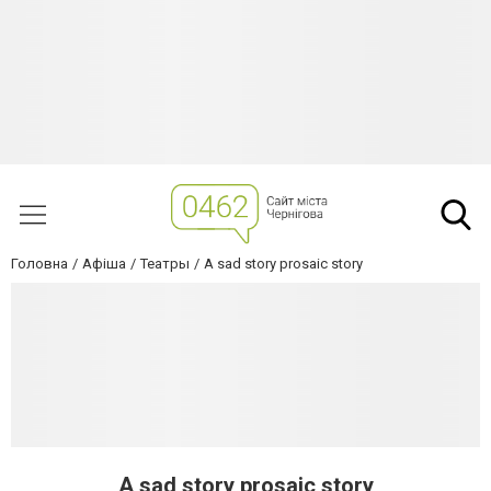
Головна
Афіша
Театры
A sad story prosaic story
A sad story prosaic story