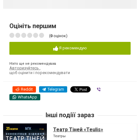
Оцініть першим
(
0
оцінок)
Я рекомендую
Ніхто ще не рекомендував
Авторизуйтесь
,
щоб оцінити і порекомендувати
Reddit
Telegram
Viber
WhatsApp
Інші подіїї зараз
Театр Тіней «Teulis»
Театры