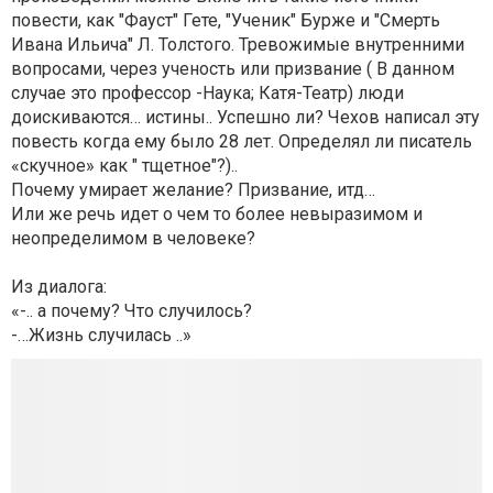
повести, как "Фауст" Гете, "Ученик" Бурже и "Смерть
Ивана Ильича" Л. Толстого. Тревожимые внутренними
вопросами, через ученость или призвание ( В данном
случае это профессор -Наука; Катя-Театр) люди
доискиваются… истины.. Успешно ли? Чехов написал эту
повесть когда ему было 28 лет. Определял ли писатель
«скучное» как " тщетное"?)..
Почему умирает желание? Призвание, итд…
Или же речь идет о чем то более невыразимом и
неопределимом в человеке?
Из диалога:
«-.. а почему? Что случилось?
-…Жизнь случилась ..»