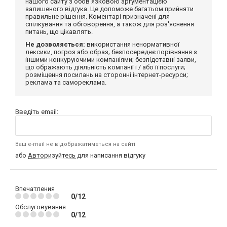
нашого сайту з обов'язковою аргументацією
залишеного відгука. Це допоможе багатьом прийняти
правильне рішення. Коментарі призначені для
спілкування та обговорення, а також для роз'яснення
питань, що цікавлять.
Не дозволяється:
використання ненормативної
лексики, погроз або образ; безпосереднє порівняння з
іншими конкуруючими компаніями; безпідставні заяви,
що ображають діяльність компанії і / або її послуги;
розміщення посилань на сторонні інтернет-ресурси;
реклама та самореклама.
Введіть email:
Ваш e-mail не відображатиметься на сайті
або
Авторизуйтесь
для написання відгуку
Впечатления
0/12
Обслуговування
0/12