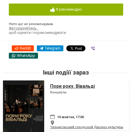
Я рекомендую
Ніхто ще не рекомендував
Авторизуйтесь
,
щоб оцінити і порекомендувати
Reddit
Telegram
Viber
WhatsApp
Інші подіїї зараз
Пори року. Вівальді
Концерты
10 жовтня, 17:00
Черниговский городской Дворец культуры