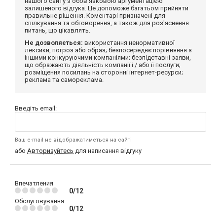
нашого сайту з обов'язковою аргументацією
залишеного відгука. Це допоможе багатьом прийняти
правильне рішення. Коментарі призначені для
спілкування та обговорення, а також для роз'яснення
питань, що цікавлять.
Не дозволяється:
використання ненормативної
лексики, погроз або образ; безпосереднє порівняння з
іншими конкуруючими компаніями; безпідставні заяви,
що ображають діяльність компанії і / або її послуги;
розміщення посилань на сторонні інтернет-ресурси;
реклама та самореклама.
Введіть email:
Ваш e-mail не відображатиметься на сайті
або
Авторизуйтесь
для написання відгуку
Впечатления
0/12
Обслуговування
0/12