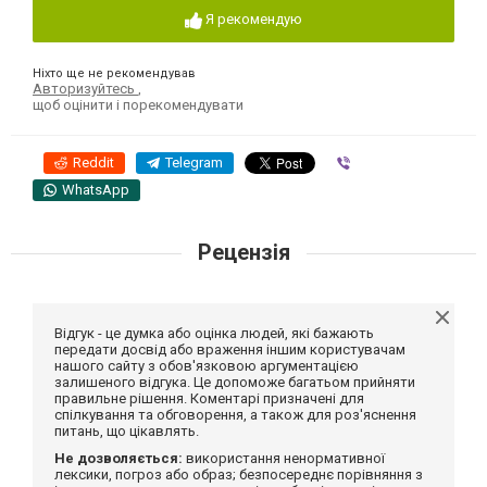
Я рекомендую
Ніхто ще не рекомендував
Авторизуйтесь
,
щоб оцінити і порекомендувати
Reddit
Telegram
Viber
WhatsApp
Рецензія
Відгук - це думка або оцінка людей, які бажають
передати досвід або враження іншим користувачам
нашого сайту з обов'язковою аргументацією
залишеного відгука. Це допоможе багатьом прийняти
правильне рішення. Коментарі призначені для
спілкування та обговорення, а також для роз'яснення
питань, що цікавлять.
Не дозволяється:
використання ненормативної
лексики, погроз або образ; безпосереднє порівняння з