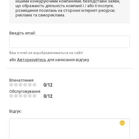
іншими конкуруючими компаніями; безпідставні заяви,
що ображають діяльність компанії і / або її послуги;
розміщення посилань на сторонні інтернет-ресурси;
реклама та самореклама.
Введіть email:
Ваш e-mail не відображатиметься на сайті
або
Авторизуйтесь
для написання відгуку
Впечатления
0/12
Обслуговування
0/12
Відгук: