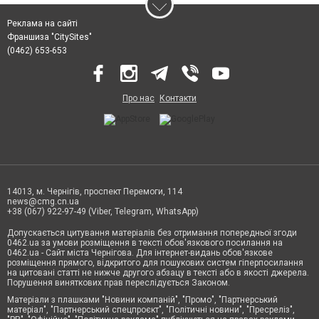
Реклама на сайті
Франшиза "CitySites"
(0462) 653-653
Про нас
Контакти
14013, м. Чернігів, проспект Перемоги, 114
news@cmg.cn.ua
+38 (067) 922-97-49 (Viber, Telegram, WhatsApp)
Допускається цитування матеріалів без отримання попередньої згоди
0462.ua за умови розміщення в тексті обов'язкового посилання на
0462.ua - Сайт міста Чернігова. Для інтернет-видань обов'язкове
розміщення прямого, відкритого для пошукових систем гіперпосилання
на цитовані статті не нижче другого абзацу в тексті або в якості джерела.
Порушення виняткових прав переслідується Законом.
Матеріали з плашками "Новини компаній", "Промо", "Партнерський
матеріал", "Партнерський спецпроєкт", "Політичні новини", "Пресреліз",