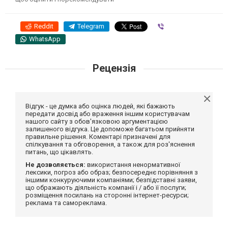
Reddit
Telegram
Viber
WhatsApp
Рецензія
Відгук - це думка або оцінка людей, які бажають
передати досвід або враження іншим користувачам
нашого сайту з обов'язковою аргументацією
залишеного відгука. Це допоможе багатьом прийняти
правильне рішення. Коментарі призначені для
спілкування та обговорення, а також для роз'яснення
питань, що цікавлять.
Не дозволяється:
використання ненормативної
лексики, погроз або образ; безпосереднє порівняння з
іншими конкуруючими компаніями; безпідставні заяви,
що ображають діяльність компанії і / або її послуги;
розміщення посилань на сторонні інтернет-ресурси;
реклама та самореклама.