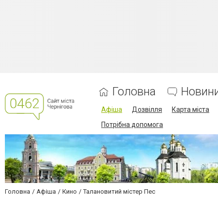
Головна
Новин
Афіша
Дозвілля
Карта міста
Потрібна допомога
Головна
Афіша
Кино
Талановитий містер Пес