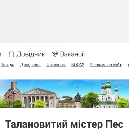
и
Довідник
Вакансії
Погода
Довідкова
Фотозвіти
BOOM!
Реклама на сайті
Талановитий містер Пес