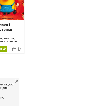
паки і
стряки
ія, комедія,
ди, сімейний,
2026
ти
ментацією
ж для
ми;