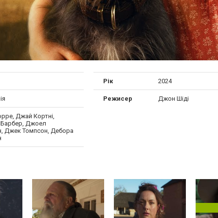
й
Рік
2024
ія
Режисер
Джон Шіді
орре, Джай Кортні,
 Барбер, Джоел
, Джек Томпсон, Дебора
н