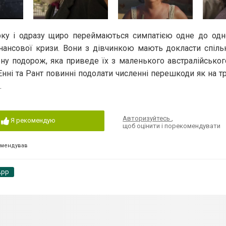
рку і одразу щиро переймаються симпатією одне до одно
інансової кризи. Вони з дівчинкою мають докласти спіль
у подорож, яка приведе їх з маленького австралійськог
нні та Рант повинні подолати численні перешкоди як на тра
.
Авторизуйтесь
,
Я рекомендую
щоб оцінити і порекомендувати
омендував
App