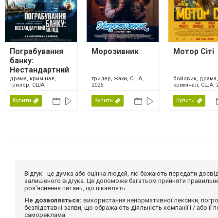
Пограбування
Морозивник
Мотор Сіті
банку:
Нестандартний
метод
драма, кримінал,
трилер, жахи, США,
бойовик, драма,
трилер, США,
2026
кримінал, США, 
Великобританія,
Ірландія, 2026
Купити
Купити
Купити
Відгук - це думка або оцінка людей, які бажають передати дос
залишеного відгука. Це допоможе багатьом прийняти правильне 
роз'яснення питань, що цікавлять.
Не дозволяється:
використання ненормативної лексики, погро
безпідставні заяви, що ображають діяльність компанії і / або її
самореклама.