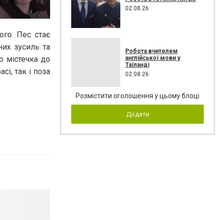
02.08.26
го. Пес стає
них зусиль та
Робота вчителем
англійської мови у
о містечка до
Таїланді
сі, так і поза
02.08.26
Розмістити оголошення у цьому блоці
Додати