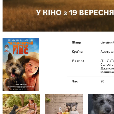
Жанр
сімейни
Країна
Австрал
У ролях
Лілі ЛаТ
Селеста
Джексон
Мейлма
Час
90