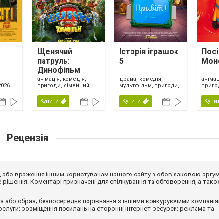
Щенячий
Історія іграшок
Посі
патруль:
5
Мон
Динофільм
анімація, комедія,
драма, комедія,
анімац
пригоди, сімейний,
мультфільм, пригоди,
приго
2026
США, 2026
сімейний, фентезі,
США, 
США, 2026
Купити
Купити
Купи
Рецензія
від або враження іншим користувачам нашого сайту з обов'язковою аргу
рішення. Коментарі призначені для спілкування та обговорення, а тако
з або образ; безпосереднє порівняння з іншими конкуруючими компанія
 послуги; розміщення посилань на сторонні інтернет-ресурси; реклама та