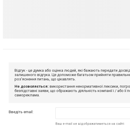
Відгук - це думка або оцінка людей, які бажають передати дос
залишеного відгука. Це допоможе багатьом прийняти правильне 
роз'яснення питань, що цікавлять.
Не дозволяється:
використання ненормативної лексики, погро
безпідставні заяви, що ображають діяльність компанії і / або її
самореклама.
Введіть email:
Ваш e-mail не відображатиметься на сайті