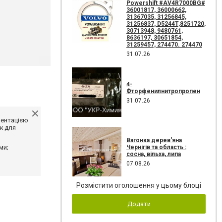
Powershift #AV4R7000BG#
36001817, 36000662,
31367035, 31256845,
31256837, D5244T,8251720,
30713948, 9480761,
8636197, 30651854,
31259457, 274470. 274470
31.07.26
4-
Фторфенилнитропропен
31.07.26
ментацією
ж для
Вагонка дерев'яна
Чернігів та область :
ми;
сосна, вільха, липа
07.08.26
Розмістити оголошення у цьому блоці
Додати