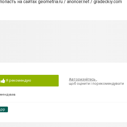
сть на сайтах geometria.ru / anoncer.net / gradeckiy.com
Авторизуйтесь
,
Я рекомендую
щоб оцінити і порекомендувати
омендував
App