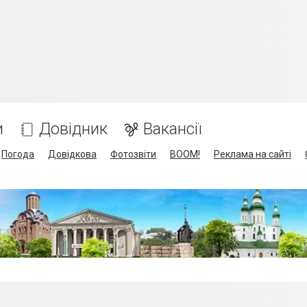
и
Довідник
Вакансії
Погода
Довідкова
Фотозвіти
BOOM!
Реклама на сайті