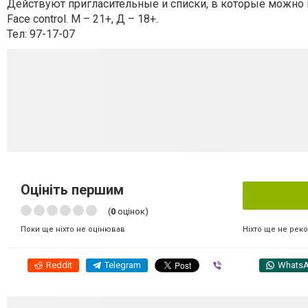
Действуют пригласительные и списки, в которые можно попа
Face control. М – 21+, Д – 18+.
Тел: 97-17-07
Оцініть першим
(
0
оцінок)
Ніхто ще не рек
Поки ще ніхто не оцінював
Reddit
Telegram
Viber
Whats