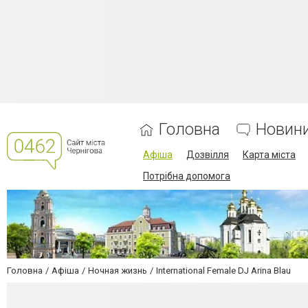
Головна
Новин
Афіша
Дозвілля
Карта міста
Потрібна допомога
Головна
Афіша
Ночная жизнь
International Female DJ Arina Blau