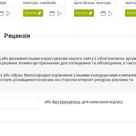
пригоди, сімейний,
мультфільм, пригоди,
приго
2026
США, 2026
сімейний, фентезі,
США, 
США, 2026
Купити
Купити
Купи
Рецензія
від або враження іншим користувачам нашого сайту з обов'язковою аргу
рішення. Коментарі призначені для спілкування та обговорення, а тако
з або образ; безпосереднє порівняння з іншими конкуруючими компанія
 послуги; розміщення посилань на сторонні інтернет-ресурси; реклама та
або
Авторизуйтесь
для написання відгуку