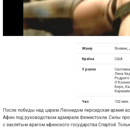
Жанр
боевик,
Країна
США
У ролях
Салливан
Лина Хид
Родриго
О’Конне
Берн, К
Кармай
Час
102 мин. 
После победы над царем Леонидом персидская армия во 
Афин под руководством адмирала Фемистокла. Силы про
с заклятым врагом афинского государства Спартой. Тол