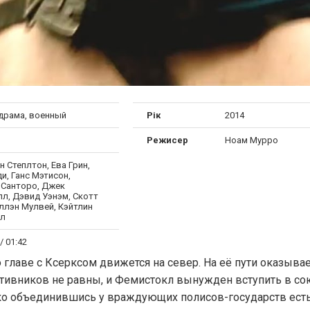
 драма, военный
Рік
2014
Режисер
Ноам Мурро
 Степлтон, Ева Грин,
и, Ганс Мэтисон,
 Санторо, Джек
лл, Дэвид Уэнэм, Скотт
аллэн Мулвей, Кэйтлин
кл
/ 01:42
главе с Ксерксом движется на север. На её пути оказывае
тивников не равны, и Фемистокл вынужден вступить в со
ько объединившись у враждующих полисов-государств есть