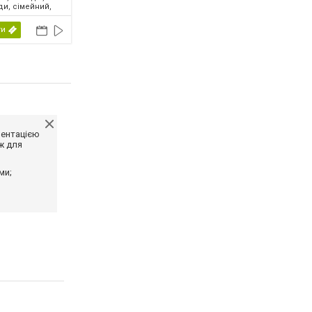
ди, сімейний,
2026
ти
ментацією
ж для
ми;