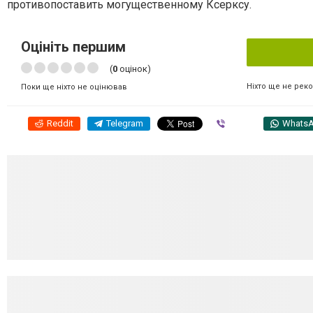
противопоставить могущественному Ксерксу.
Оцініть першим
(
0
оцінок)
Ніхто ще не рек
Поки ще ніхто не оцінював
Reddit
Telegram
Viber
Whats