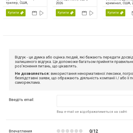
трилер, США,
2026
кримінал, США, 
Великобританія,
Ірландія, 2026
Купити
Купити
Купити
Відгук - це думка або оцінка людей, які бажають передати дос
залишеного відгука. Це допоможе багатьом прийняти правильне 
роз'яснення питань, що цікавлять.
Не дозволяється:
використання ненормативної лексики, погро
безпідставні заяви, що ображають діяльність компанії і / або її
самореклама.
Введіть email:
Ваш e-mail не відображатиметься на сайті
Впечатления
0/12