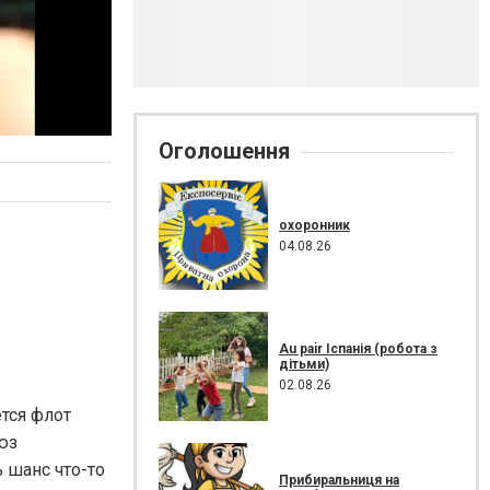
Оголошення
охоронник
04.08.26
Au pair Іспанія (робота з
дітьми)
02.08.26
тся флот
юз
 шанс что-то
Прибиральниця на