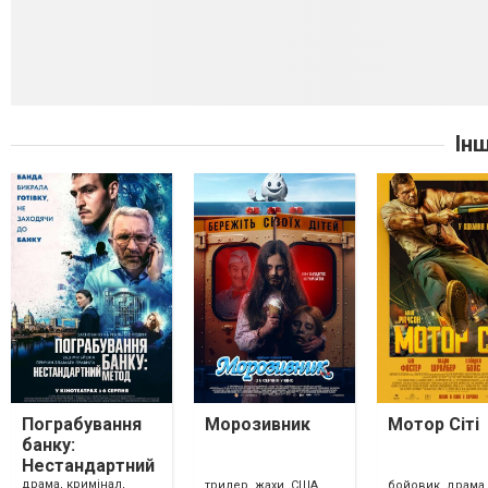
Ін
Пограбування
Морозивник
Мотор Сіті
банку:
Нестандартний
метод
драма, кримінал,
трилер, жахи, США,
бойовик, драма,