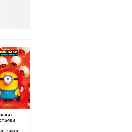
паки і
стряки
ія, комедія,