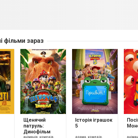
ші фільми зараз
Щенячий
Історія іграшок
Посі
патруль:
5
Мон
Динофільм
анімація, комедія,
драма, комедія,
анімац