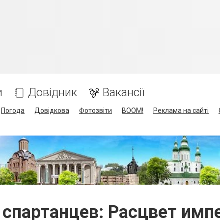
и
Довідник
Вакансії
Погода
Довідкова
Фотозвіти
BOOM!
Реклама на сайті
 спартанцев: Расцвет имп