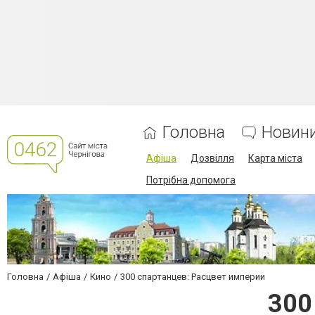
Головна
Новин
Афіша
Дозвілля
Карта міста
Потрібна допомога
Головна
Афіша
Кино
300 спартанцев: Расцвет империи
300