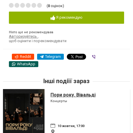
(
0
оцінок)
Я рекомендую
Ніхто ще не рекомендував
Авторизуйтесь
,
щоб оцінити і порекомендувати
Reddit
Telegram
Viber
WhatsApp
Інші подіїї зараз
Пори року. Вівальді
Концерты
10 жовтня, 17:00