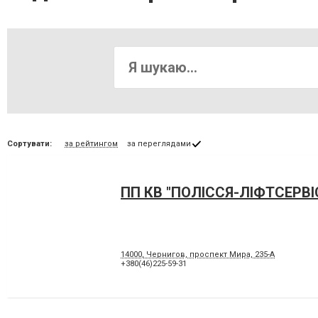
Сортувати:
за рейтингом
за переглядами
ПП КВ "ПОЛІССЯ-ЛІФТСЕРВІ
14000, Чернигов, проспект Мира, 235-А
+380(46)225-59-31