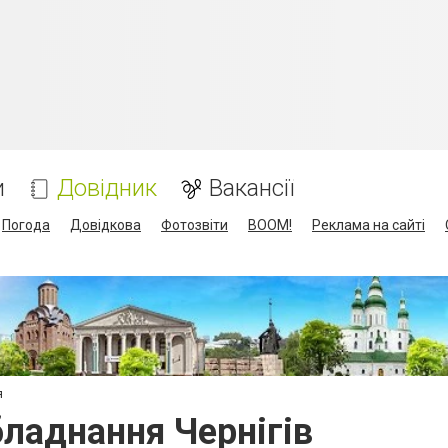
и
Довідник
Вакансії
Погода
Довідкова
Фотозвіти
BOOM!
Реклама на сайті
я
ладнання Чернігів