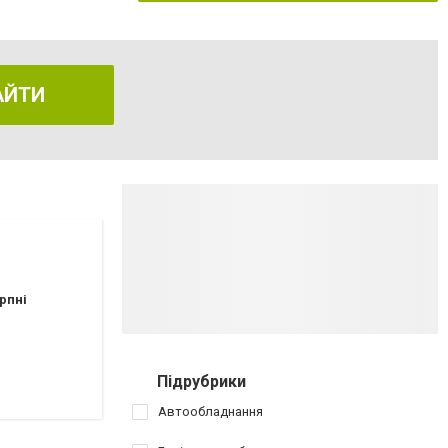
АЙТИ
рпні
Підрубрики
Автообладнання