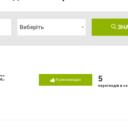
Виберіть
ЗН
С"
5
Я рекомендую
переглядів в се