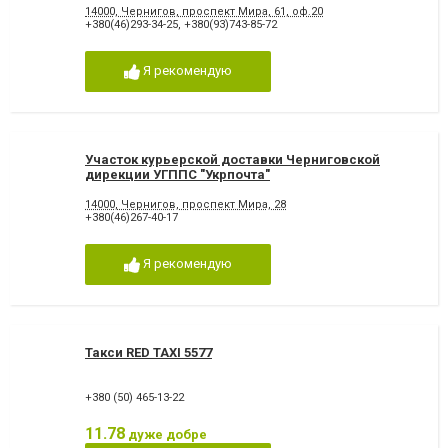
14000, Чернигов, проспект Мира, 61, оф.20
+380(46)293-34-25
,
+380(93)743-85-72
Я рекомендую
Участок курьерской доставки Черниговской
дирекции УГППС "Укрпочта"
14000, Чернигов, проспект Мира, 28
+380(46)267-40-17
Я рекомендую
Такси RED TAXI 5577
+380 (50) 465-13-22
11.78
дуже добре