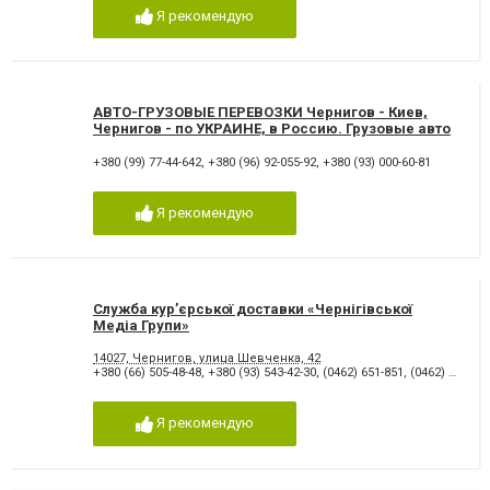
Я рекомендую
ABTO-ГРУЗОВЫЕ ПЕРЕВОЗКИ Чернигов - Киев,
Чернигов - по УКРАИНЕ, в Россию. Грузовые авто
1-30 тонн. Грузчики. Вывоз строй мусора в
Чернигове
+380 (99) 77-44-642
,
+380 (96) 92-055-92
,
+380 (93) 000-60-81
Я рекомендую
Служба кур’єрської доставки «Чернігівської
Медіа Групи»
14027, Чернигов, улица Шевченка, 42
+380 (66) 505-48-48
,
+380 (93) 543-42-30
,
(0462) 651-851
,
(0462) 653-653 106
Я рекомендую