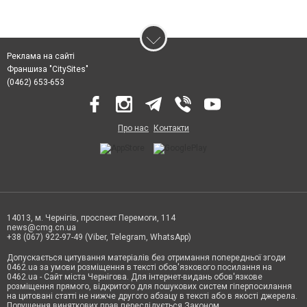
Реклама на сайті
Франшиза "CitySites"
(0462) 653-653
Про нас
Контакти
14013, м. Чернігів, проспект Перемоги, 114
news@cmg.cn.ua
+38 (067) 922-97-49 (Viber, Telegram, WhatsApp)
Допускається цитування матеріалів без отримання попередньої згоди
0462.ua за умови розміщення в тексті обов'язкового посилання на
0462.ua - Сайт міста Чернігова. Для інтернет-видань обов'язкове
розміщення прямого, відкритого для пошукових систем гіперпосилання
на цитовані статті не нижче другого абзацу в тексті або в якості джерела.
Порушення виняткових прав переслідується Законом.