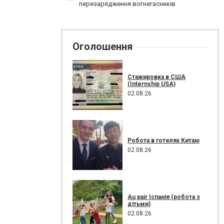
перезарядження вогнегасників
Оголошення
Стажировка в США
(Internship USA)
02.08.26
Робота в готелях Китаю
02.08.26
Au pair Іспанія (робота з
дітьми)
02.08.26