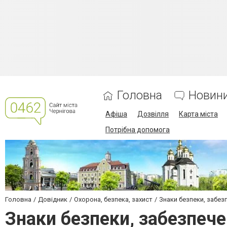
Головна
Новин
Афіша
Дозвілля
Карта міста
Потрібна допомога
Головна
Довідник
Охорона, безпека, захист
Знаки безпеки, забезп
Знаки безпеки, забезпече