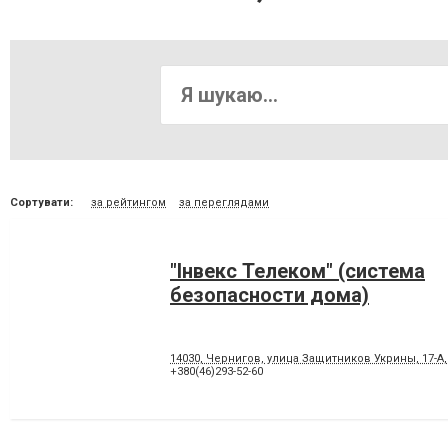
Сортувати:
за рейтингом
за переглядами
"Інвекс Телеком" (система
безопасности дома)
14030, Чернигов, улица Защитников Укрины, 17-А,
+380(46)293-52-60