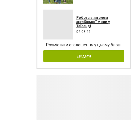
Робота вчителем
англійської мови у
Таїланді
02.08.26
Розмістити оголошення у цьому блоці
Додати