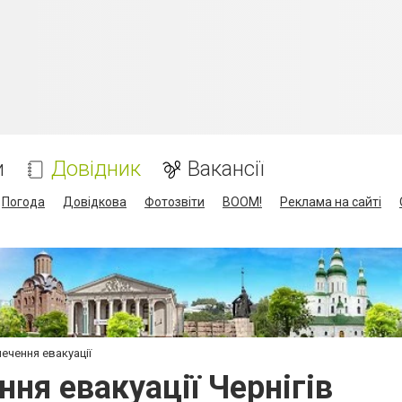
и
Довідник
Вакансії
Погода
Довідкова
Фотозвіти
BOOM!
Реклама на сайті
ечення евакуації
ння евакуації Чернігів