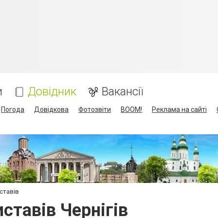
и
Довідник
Вакансії
Погода
Довідкова
Фотозвіти
BOOM!
Реклама на сайті
ставів
ставів Чернігів