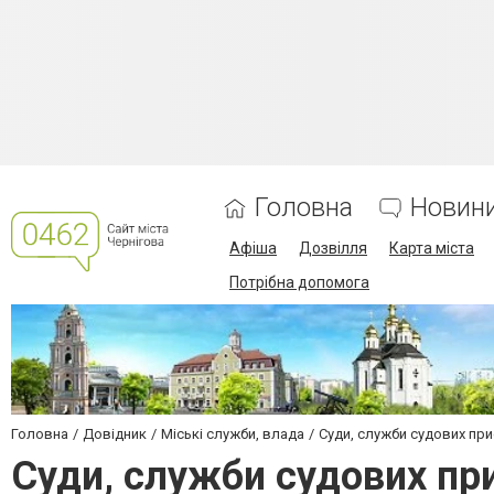
Головна
Новин
Афіша
Дозвілля
Карта міста
Потрібна допомога
Головна
Довідник
Міські служби, влада
Суди, служби судових при
Суди, служби судових при