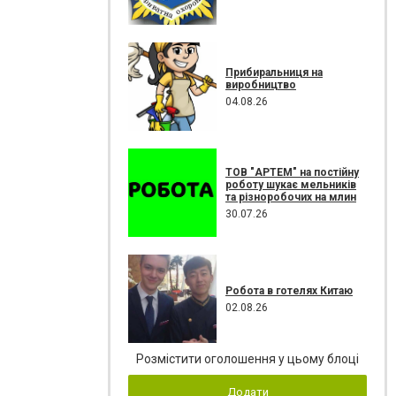
Прибиральниця на
виробництво
04.08.26
ТОВ "АРТЕМ" на постійну
роботу шукає мельників
та різноробочих на млин
30.07.26
Робота в готелях Китаю
02.08.26
Розмістити оголошення у цьому блоці
Додати