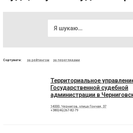
Сортувати:
за рейтингом
за переглядами
Территориальное управлени
Государственной судебной
администрации в Черниговс
14000, Чернигов, улица Гончая, 37
+380(46)267-82-79