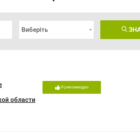
Виберіть
ЗН
е
Я рекомендую
кой области