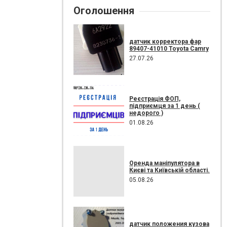
Оголошення
датчик корректора фар
89407-41010 Toyota Camry
27.07.26
Реєстрація ФОП,
підприємця за 1 день (
недорого )
01.08.26
Оренда маніпулятора в
Києві та Київській області.
05.08.26
датчик положения кузова