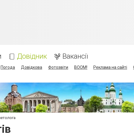
и
Довідник
Вакансії
Погода
Довідкова
Фотозвіти
BOOM!
Реклама на сайті
метолога
ів