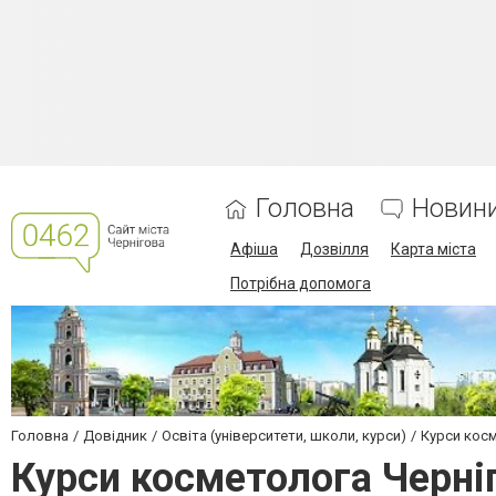
Головна
Новин
Афіша
Дозвілля
Карта міста
Потрібна допомога
Головна
Довідник
Освіта (університети, школи, курси)
Курси кос
Курси косметолога Черніг