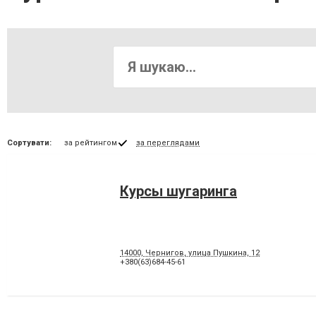
Сортувати:
за рейтингом
за переглядами
Курсы шугаринга
14000, Чернигов, улица Пушкина, 12
+380(63)684-45-61