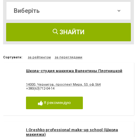
ЗНАЙТИ
Сортувати:
за рейтингом
за переглядами
Школа-студия макияжа Валентины Плотницкой
14000, Чернигов, проспект Мира, 53, оф.564
+380(63)712-04-14
Я рекомендую
I.Oreshko professional make-up school (Школа
макияжа)