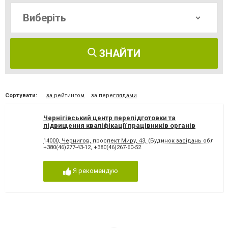
ЗНАЙТИ
Сортувати:
за рейтингом
за переглядами
Чернігівський центр перепідготовки та
підвищення кваліфікації працівників органів
державної влади
14000, Чернигов, проспект Миру, 43, (Будинок засідань обласно
+380(46)277-43-12
,
+380(46)267-60-52
Я рекомендую