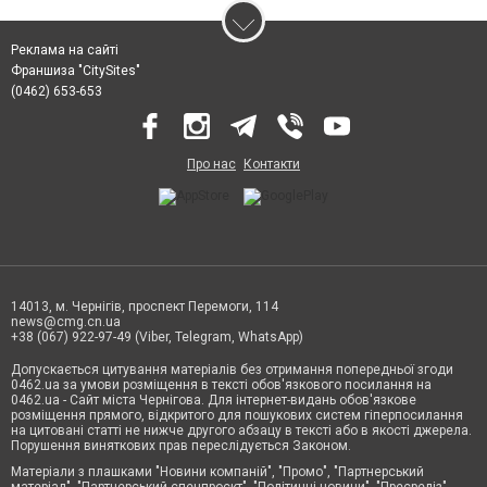
Реклама на сайті
Франшиза "CitySites"
(0462) 653-653
Про нас
Контакти
14013, м. Чернігів, проспект Перемоги, 114
news@cmg.cn.ua
+38 (067) 922-97-49 (Viber, Telegram, WhatsApp)
Допускається цитування матеріалів без отримання попередньої згоди
0462.ua за умови розміщення в тексті обов'язкового посилання на
0462.ua - Сайт міста Чернігова. Для інтернет-видань обов'язкове
розміщення прямого, відкритого для пошукових систем гіперпосилання
на цитовані статті не нижче другого абзацу в тексті або в якості джерела.
Порушення виняткових прав переслідується Законом.
Матеріали з плашками "Новини компаній", "Промо", "Партнерський
матеріал", "Партнерський спецпроєкт", "Політичні новини", "Пресреліз",