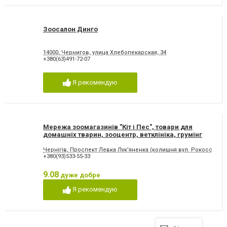
Зоосалон Динго
14000, Чернигов, улица Хлебопекарская, 34
+380(63)491-72-07
Я рекомендую
Мережа зоомагазинів "Кіт і Пес", товари для
домашніх тварин, зооцентр, ветклініка, грумінг
Чернігів, Проспект Левка Лук'яненка (колишня вул. Рокоссовсько
+380(93)533-55-33
9.08
дуже добре
Я рекомендую