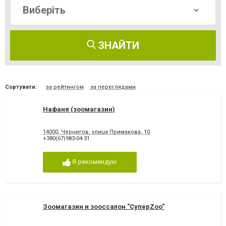
ЗНАЙТИ
Сортувати:
за рейтингом
за переглядами
Нафаня (зоомагазин)
14000, Чернигов, улица Примакова, 10
+380(67)983-04-31
Я рекомендую
Зоомагазин и зооссалон "СуперZoo"