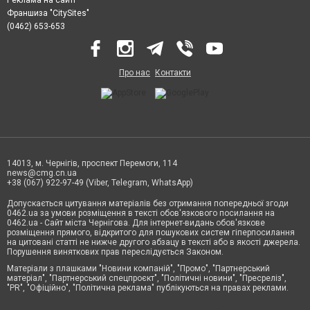
Франшиза "CitySites"
(0462) 653-653
Про нас
Контакти
14013, м. Чернігів, проспект Перемоги, 114
news@cmg.cn.ua
+38 (067) 922-97-49 (Viber, Telegram, WhatsApp)
Допускається цитування матеріалів без отримання попередньої згоди
0462.ua за умови розміщення в тексті обов'язкового посилання на
0462.ua - Сайт міста Чернігова. Для інтернет-видань обов'язкове
розміщення прямого, відкритого для пошукових систем гіперпосилання
на цитовані статті не нижче другого абзацу в тексті або в якості джерела.
Порушення виняткових прав переслідується Законом.
Матеріали з плашками "Новини компаній", "Промо", "Партнерський
матеріал", "Партнерський спецпроєкт", "Політичні новини", "Пресреліз",
"PR", "Офіційно", "Політична реклама" публікуються на правах реклами.