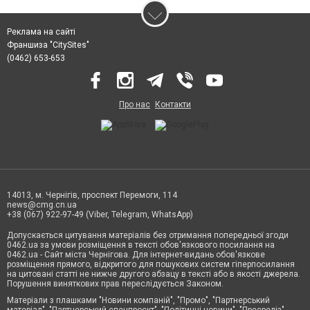
Реклама на сайті
Франшиза "CitySites"
(0462) 653-653
Про нас
Контакти
14013, м. Чернігів, проспект Перемоги, 114
news@cmg.cn.ua
+38 (067) 922-97-49 (Viber, Telegram, WhatsApp)
Допускається цитування матеріалів без отримання попередньої згоди
0462.ua за умови розміщення в тексті обов'язкового посилання на
0462.ua - Сайт міста Чернігова. Для інтернет-видань обов'язкове
розміщення прямого, відкритого для пошукових систем гіперпосилання
на цитовані статті не нижче другого абзацу в тексті або в якості джерела.
Порушення виняткових прав переслідується Законом.
Матеріали з плашками "Новини компаній", "Промо", "Партнерський
матеріал", "Партнерський спецпроєкт", "Політичні новини", "Пресреліз",