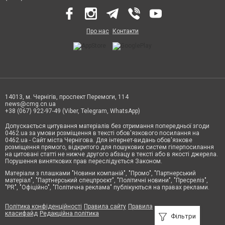
Про нас
Контакти
14013, м. Чернігів, проспект Перемоги, 114
news@cmg.cn.ua
+38 (067) 922-97-49 (Viber, Telegram, WhatsApp)
Допускається цитування матеріалів без отримання попередньої згоди
0462.ua за умови розміщення в тексті обов'язкового посилання на
0462.ua - Сайт міста Чернігова. Для інтернет-видань обов'язкове
розміщення прямого, відкритого для пошукових систем гіперпосилання
на цитовані статті не нижче другого абзацу в тексті або в якості джерела.
Порушення виняткових прав переслідується Законом.
Матеріали з плашками "Новини компаній", "Промо", "Партнерський
матеріал", "Партнерський спецпроєкт", "Політичні новини", "Пресреліз",
"PR", "Офіційно", "Політична реклама" публікуються на правах реклами.
Політика конфіденційності
Правила сайту
Правила
класифайд
Редакційна політика
Фільтри