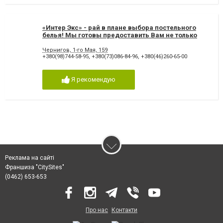
«Интер Экс» - рай в плане выбора постельного
белья! Мы готовы предоставить Вам не только
стандартные постельные комплекты, а также
возможность заказать постельное белье
Чернигов, 1-го Мая, 159
+380(98)744-58-95
,
+380(73)086-84-96
,
+380(46)260-65-00
индивидуального размера!
Я рекомендую
Реклама на сайті
Франшиза "CitySites"
(0462) 653-653
Про нас
Контакти