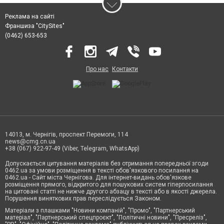
Реклама на сайті
Франшиза "CitySites"
(0462) 653-653
Про нас
Контакти
14013, м. Чернігів, проспект Перемоги, 114
news@cmg.cn.ua
+38 (067) 922-97-49 (Viber, Telegram, WhatsApp)
Допускається цитування матеріалів без отримання попередньої згоди
0462.ua за умови розміщення в тексті обов'язкового посилання на
0462.ua - Сайт міста Чернігова. Для інтернет-видань обов'язкове
розміщення прямого, відкритого для пошукових систем гіперпосилання
на цитовані статті не нижче другого абзацу в тексті або в якості джерела.
Порушення виняткових прав переслідується Законом.
Матеріали з плашками "Новини компаній", "Промо", "Партнерський
матеріал", "Партнерський спецпроєкт", "Політичні новини", "Пресреліз",