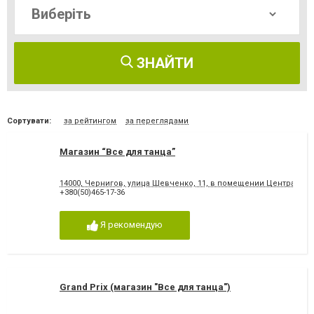
ЗНАЙТИ
Сортувати:
за рейтингом
за переглядами
Магазин “Все для танца”
14000, Чернигов, улица Шевченко, 11, в помещении Центра "Lev
+380(50)465-17-36
Я рекомендую
Grand Prix (магазин "Все для танца")