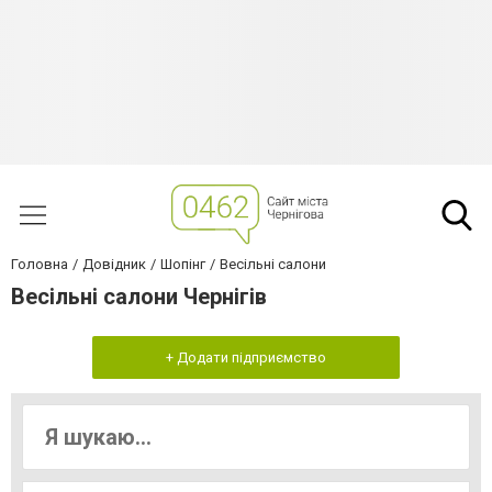
Головна
Довідник
Шопінг
Весільні салони
Весільні салони Чернігів
+ Додати підприємство