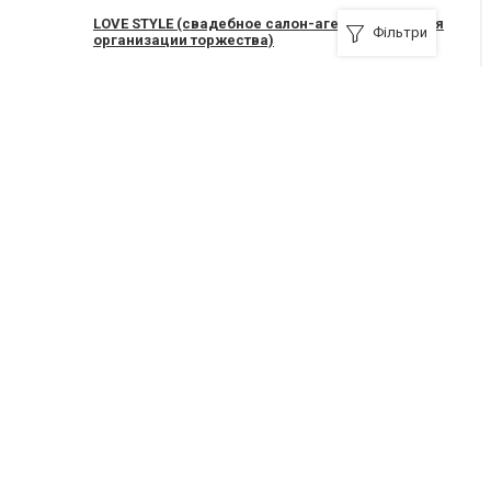
LOVE STYLE (свадебное салон-агенство, всё для
Фільтри
организации торжества)
14000, Чернигов, улица Шевченко, 33-А
+380(63)199-93-26
Я рекомендую
Диана (свадебный салон)
14000, Чернигов, улица Шевченко, 10, (м-н Картель)
+380(93)231-32-07
Я рекомендую
Наденька (свадебный салон)