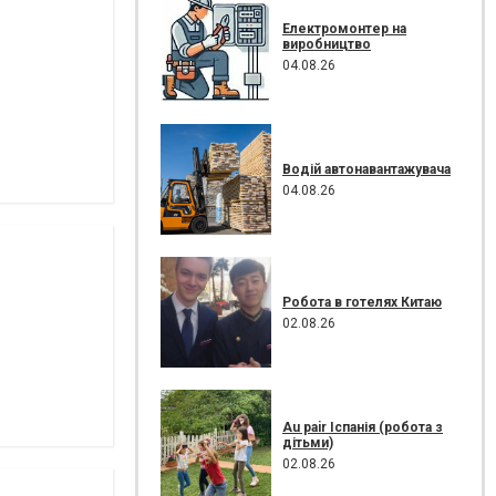
Електромонтер на
виробництво
04.08.26
Водій автонавантажувача
04.08.26
Робота в готелях Китаю
02.08.26
Au pair Іспанія (робота з
дітьми)
02.08.26