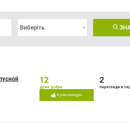
Виберіть
ЗН
пусной
12
2
дуже добре
перегляди в се
Я рекомендую