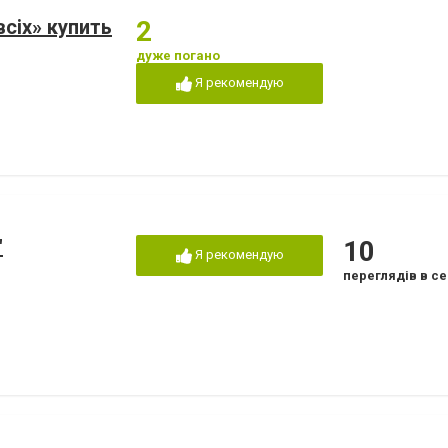
сіх» купить
2
дуже погано
Я рекомендую
"
10
Я рекомендую
переглядів в се