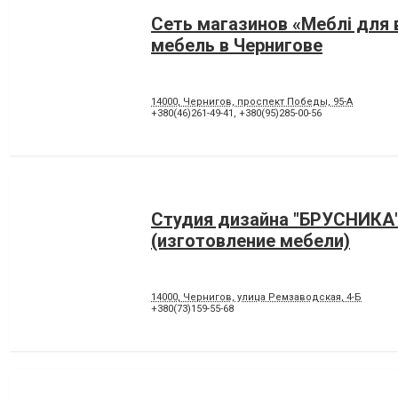
Сеть магазинов «Меблі для в
мебель в Чернигове
14000, Чернигов, проспект Победы, 95-А
+380(46)261-49-41
,
+380(95)285-00-56
Студия дизайна "БРУСНИКА
(изготовление мебели)
14000, Чернигов, улица Ремзаводская, 4-Б
+380(73)159-55-68