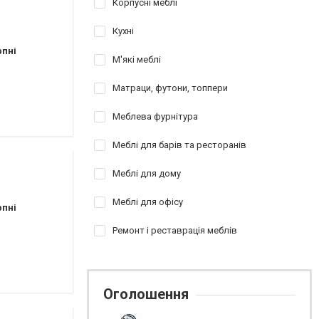
Корпусні меблі
Кухні
рпні
М'які меблі
Матраци, футони, топпери
Меблева фурнітура
Меблі для барів та ресторанів
Меблі для дому
Меблі для офісу
рпні
Ремонт і реставрація меблів
Оголошення