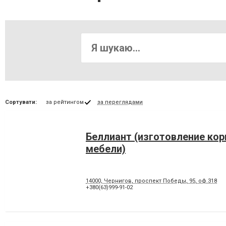
Сортувати:
за рейтингом
за переглядами
Беллиант (изготовление кор
мебели)
14000, Чернигов, проспект Победы, 95, оф.318
+380(63)999-91-02