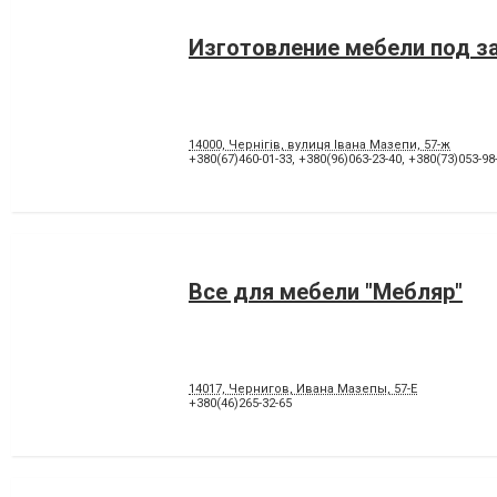
Изготовление мебели под з
14000, Чернігів, вулиця Івана Мазепи, 57-ж
+380(67)460-01-33
,
+380(96)063-23-40
,
+380(73)053-98
Все для мебели "Мебляр"
14017, Чернигов, Ивана Мазепы, 57-Е
+380(46)265-32-65