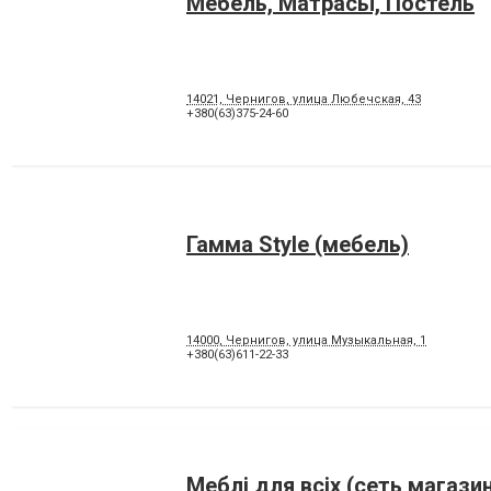
Мебель, Матрасы, Постель
14021, Чернигов, улица Любечская, 43
+380(63)375-24-60
Гамма Style (мебель)
14000, Чернигов, улица Музыкальная, 1
+380(63)611-22-33
Меблі для всіх (сеть магази