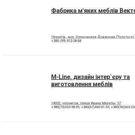
Фабрика м'яких меблів Вект
Чернігів , вул. Олександра Довженка (Толстого),
+380 (99) 012-28-68
M-Line, дизайн інтер`єру та
виготовлення меблів
14032, чернигов, улица Ивана Мазепы, 57
+380(73)053-98-99
,
+380(67)460-01-33
,
+380(96)063-23