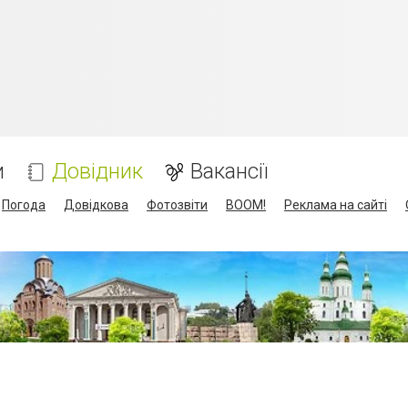
и
Довідник
Вакансії
Погода
Довідкова
Фотозвіти
BOOM!
Реклама на сайті