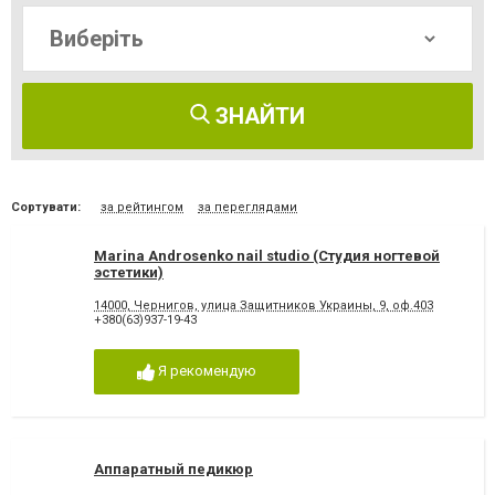
ЗНАЙТИ
Сортувати:
за рейтингом
за переглядами
Marina Androsenko nail studio (Студия ногтевой
эстетики)
14000, Чернигов, улица Защитников Украины, 9, оф.403
+380(63)937-19-43
Я рекомендую
Аппаратный педикюр