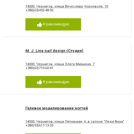
14000, Чернигов, улица Вячеслава Чорновола, 10
+380(63)492-48-95
Я рекомендую
M. J. Line nail design (Студия)
14000, Чернигов, улица Олега Михнюка, 7
+380(63)710-60-41
Я рекомендую
Гелевое моделирование ногтей
14000, Чернигов, улица Пятницкая, 6, в салоне "Леди Анна"
+380(93)617-13-33