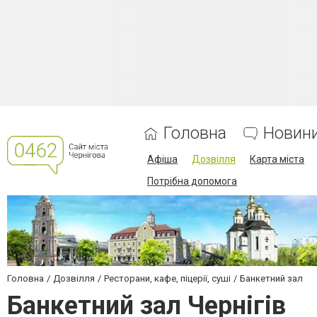
Головна
Новин
Афіша
Дозвілля
Карта міста
Потрібна допомога
Головна
Дозвілля
Ресторани, кафе, піцерії, суші
Банкетний зал
Банкетний зал Чернігів