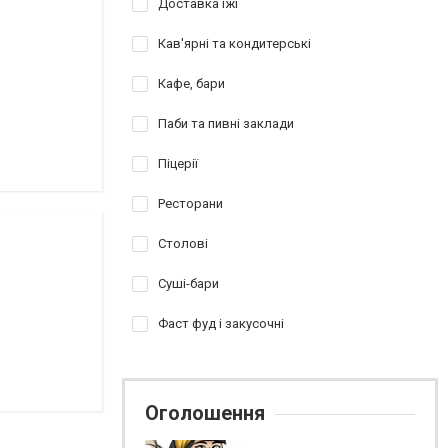
Доставка їжі
Кав'ярні та кондитерські
Кафе, бари
Паби та пивні заклади
Піцерії
Ресторани
Столові
Суші-бари
Фаст фуд і закусочні
Оголошення