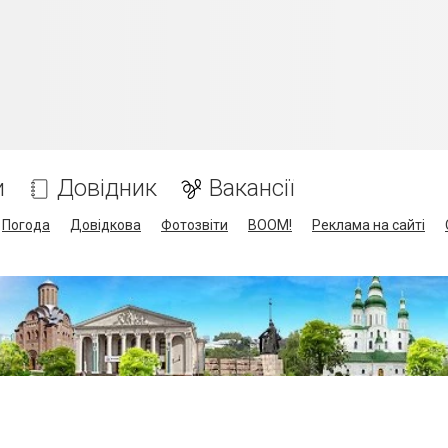
и
Довідник
Вакансії
Погода
Довідкова
Фотозвіти
BOOM!
Реклама на сайті