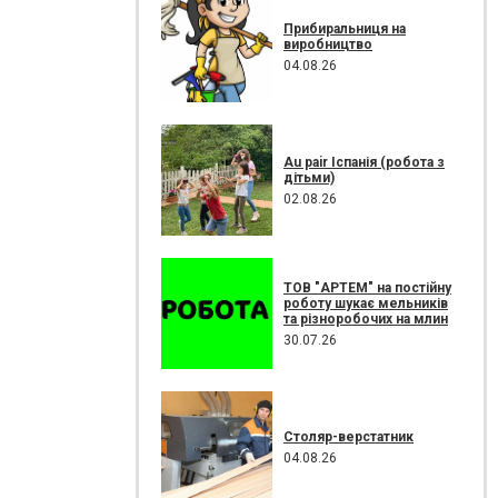
Прибиральниця на
виробництво
04.08.26
Au pair Іспанія (робота з
дітьми)
02.08.26
ТОВ "АРТЕМ" на постійну
роботу шукає мельників
та різноробочих на млин
30.07.26
Столяр-верстатник
04.08.26