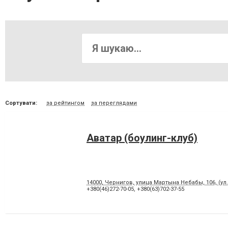
Сортувати:
за рейтингом
за переглядами
Аватар (боулинг-клуб)
14000, Чернигов, улица Мартына Небабы, 106, (у
+380(46)272-70-05
,
+380(63)702-37-55