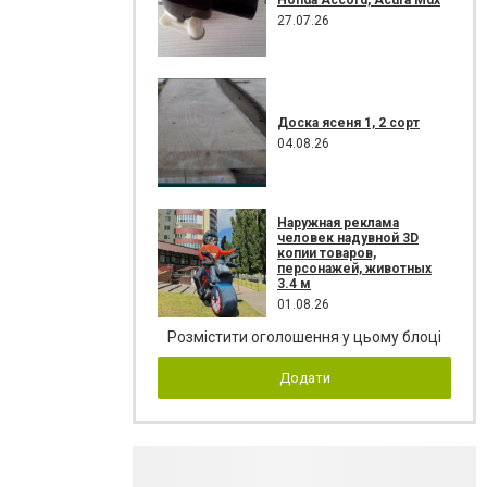
27.07.26
Доска ясеня 1, 2 сорт
04.08.26
Наружная реклама
человек надувной 3D
копии товаров,
персонажей, животных
3.4 м
01.08.26
Розмістити оголошення у цьому блоці
Додати