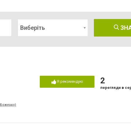
Виберіть
ЗН
2
Я рекомендую
перегляди в се
л.Боженко)