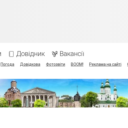
и
Довідник
Вакансії
Погода
Довідкова
Фотозвіти
BOOM!
Реклама на сайті