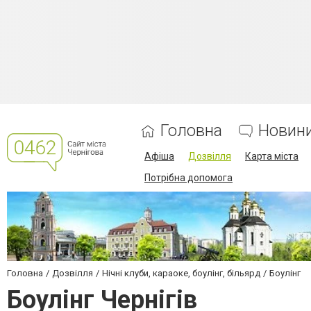
Головна
Новин
Афіша
Дозвілля
Карта міста
Потрібна допомога
Головна
Дозвілля
Нічні клуби, караоке, боулінг, більярд
Боулінг
Боулінг Чернігів