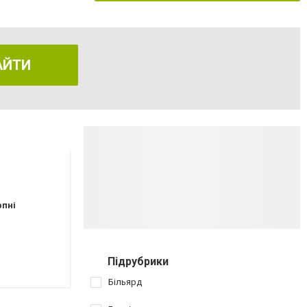
АЙТИ
рпні
Підрубрики
Більярд