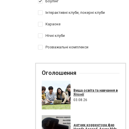
Боулінг
Інтерактивні клуби, покерні клуби
Караоке
Нічні клуби
Розважальні комплекси
Оголошення
Вища освіта та навчання в
Японії
03.08.26
датчик корректора фар
Honda Accord, Acura Mdx