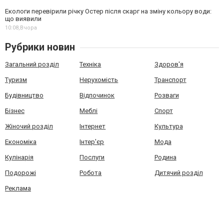
Екологи перевірили річку Остер після скарг на зміну кольору води:
що виявили
10:08,
Вчора
Рубрики новин
Загальний розділ
Техніка
Здоров'я
Туризм
Нерухомість
Транспорт
Будівництво
Відпочинок
Розваги
Бізнес
Меблі
Спорт
Жіночий розділ
Інтернет
Культура
Економіка
Інтер'єр
Мода
Кулінарія
Послуги
Родина
Подорожі
Робота
Дитячий розділ
Реклама