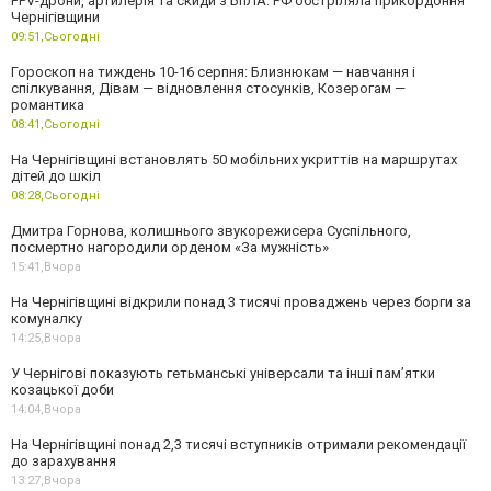
FPV-дрони, артилерія та скиди з БпЛА: РФ обстріляла прикордоння
Чернігівщини
09:51,
Сьогодні
Гороскоп на тиждень 10-16 серпня: Близнюкам — навчання і
спілкування, Дівам — відновлення стосунків, Козерогам —
романтика
08:41,
Сьогодні
На Чернігівщині встановлять 50 мобільних укриттів на маршрутах
дітей до шкіл
08:28,
Сьогодні
Дмитра Горнова, колишнього звукорежисера Суспільного,
посмертно нагородили орденом «За мужність»
15:41,
Вчора
На Чернігівщині відкрили понад 3 тисячі проваджень через борги за
комуналку
14:25,
Вчора
У Чернігові показують гетьманські універсали та інші пам’ятки
козацької доби
14:04,
Вчора
На Чернігівщині понад 2,3 тисячі вступників отримали рекомендації
до зарахування
13:27,
Вчора