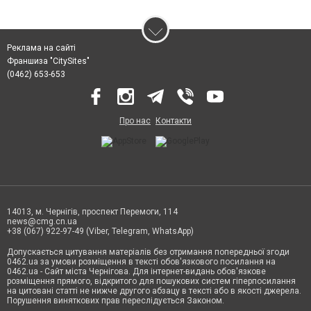
Реклама на сайті
Франшиза "CitySites"
(0462) 653-653
Про нас
Контакти
14013, м. Чернігів, проспект Перемоги, 114
news@cmg.cn.ua
+38 (067) 922-97-49 (Viber, Telegram, WhatsApp)
Допускається цитування матеріалів без отримання попередньої згоди
0462.ua за умови розміщення в тексті обов'язкового посилання на
0462.ua - Сайт міста Чернігова. Для інтернет-видань обов'язкове
розміщення прямого, відкритого для пошукових систем гіперпосилання
на цитовані статті не нижче другого абзацу в тексті або в якості джерела.
Порушення виняткових прав переслідується Законом.