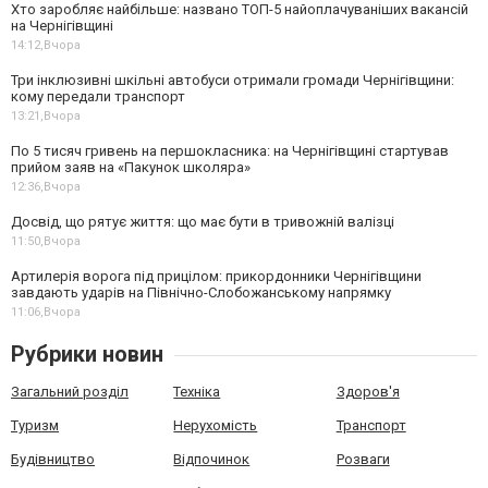
Хто заробляє найбільше: названо ТОП-5 найоплачуваніших вакансій
на Чернігівщині
14:12,
Вчора
Три інклюзивні шкільні автобуси отримали громади Чернігівщини:
кому передали транспорт
13:21,
Вчора
По 5 тисяч гривень на першокласника: на Чернігівщині стартував
прийом заяв на «Пакунок школяра»
12:36,
Вчора
Досвід, що рятує життя: що має бути в тривожній валізці
11:50,
Вчора
Артилерія ворога під прицілом: прикордонники Чернігівщини
завдають ударів на Північно-Слобожанському напрямку
11:06,
Вчора
Рубрики новин
Загальний розділ
Техніка
Здоров'я
Туризм
Нерухомість
Транспорт
Будівництво
Відпочинок
Розваги