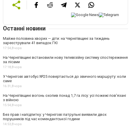
Останні новини
Майже половина хворих — діти: на Чернігівщині за тиждень
зареєстрували 41 випадок ГКІ
17:54,
Вчора
На Чернігівщині встановили нову телевізійну систему спостереження
за лісами
17:18,
Вчора
У Чернігові автобус №25 повертається до звичного маршруту: коли
саме
16:31,
Вчора
На Чернігівщині вогонь охопив понад 1,7 га лісу: усі пожежі пов'язані
з війною
15:54,
Вчора
Без прав і напідпитку: у Чернігові патрульні виявили двох
порушників під час комендантської години
14:53,
Вчора