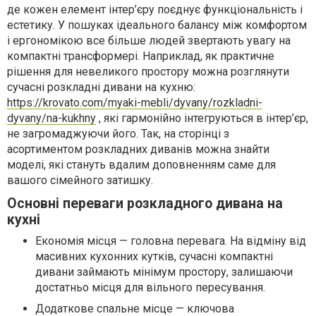
де кожен елемент інтер’єру поєднує функціональність і
естетику. У пошуках ідеального балансу між комфортом
і ергономікою все більше людей звертають увагу на
компактні трансформері. Наприклад, як практичне
рішення для невеликого простору можна розглянути
сучасні розкладні дивани на кухню:
https://krovato.com/myaki-mebli/dyvany/rozkladni-
dyvany/na-kukhny
, які гармонійно інтегруються в інтер’єр,
не загромаджуючи його. Так, на сторінці з
асортиментом розкладних диванів можна знайти
моделі, які стануть вдалим доповненням саме для
вашого сімейного затишку.
Основні переваги розкладного дивана на
кухні
Економія місця — головна перевага. На відміну від
масивних кухонних кутків, сучасні компактні
дивани займають мінімум простору, залишаючи
достатньо місця для вільного пересування.
Додаткове спальне місце — ключова