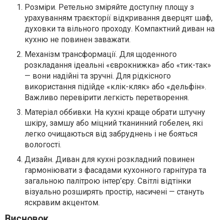
Розміри. Ретельно зміряйте доступну площу з
урахуванням траєкторії відкривання дверцят шаф,
духовки та вільного проходу. Компактний диван на
кухню не повинен заважати.
Механізм трансформації. Для щоденного
розкладання ідеальні «єврокнижка» або «тик-так»
— вони надійні та зручні. Для рідкісного
використання підійде «клік-кляк» або «дельфін».
Важливо перевірити легкість перетворення.
Матеріал оббивки. На кухні краще обрати штучну
шкіру, замшу або міцний тканинний гобелен, які
легко очищаються від забруднень і не бояться
вологості.
Дизайн. Диван для кухні розкладний повинен
гармоніювати з фасадами кухонного гарнітура та
загальною палітрою інтер’єру. Світлі відтінки
візуально розширять простір, насичені — стануть
яскравим акцентом.
Висновок