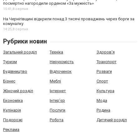
посмертно нагородили орденом «За мужність»
15:41,
8 серпня
На Чернігівщині відкрили понад 3 тисячі проваджень через борги за
комуналку
14:25,
8 серпня
Рубрики новин
Загальний розділ
Техніка
Здоров'я
Туризм
Нерухомість
Транспорт
Будівництво
Відпочинок
Розваги
Бізнес
Меблі
Спорт
Жіночий розділ
Інтернет
Культура
Економіка
Інтер'єр
Мода
Кулінарія
Послуги
Родина
Подорожі
Робота
Дитячий розділ
Реклама