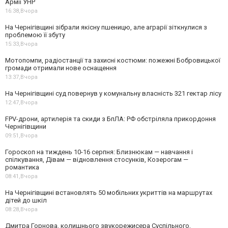
Армії УНР
16:38,
Вчора
На Чернігівщині зібрали якісну пшеницю, але аграрії зіткнулися з
проблемою її збуту
15:33,
Вчора
Мотопомпи, радіостанції та захисні костюми: пожежні Бобровицької
громади отримали нове оснащення
13:37,
Вчора
На Чернігівщині суд повернув у комунальну власність 321 гектар лісу
12:47,
Вчора
FPV-дрони, артилерія та скиди з БпЛА: РФ обстріляла прикордоння
Чернігівщини
09:51,
Вчора
Гороскоп на тиждень 10-16 серпня: Близнюкам — навчання і
спілкування, Дівам — відновлення стосунків, Козерогам —
романтика
08:41,
Вчора
На Чернігівщині встановлять 50 мобільних укриттів на маршрутах
дітей до шкіл
08:28,
Вчора
Дмитра Горнова, колишнього звукорежисера Суспільного,