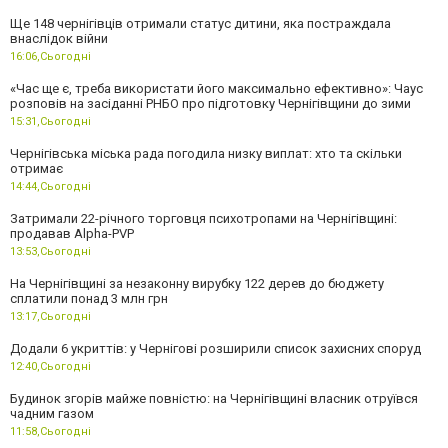
Ще 148 чернігівців отримали статус дитини, яка постраждала
внаслідок війни
16:06,
Сьогодні
«Час ще є, треба використати його максимально ефективно»: Чаус
розповів на засіданні РНБО про підготовку Чернігівщини до зими
15:31,
Сьогодні
Чернігівська міська рада погодила низку виплат: хто та скільки
отримає
14:44,
Сьогодні
Затримали 22-річного торговця психотропами на Чернігівщині:
продавав Alpha-PVP
13:53,
Сьогодні
На Чернігівщині за незаконну вирубку 122 дерев до бюджету
сплатили понад 3 млн грн
13:17,
Сьогодні
Додали 6 укриттів: у Чернігові розширили список захисних споруд
12:40,
Сьогодні
Будинок згорів майже повністю: на Чернігівщині власник отруївся
чадним газом
11:58,
Сьогодні