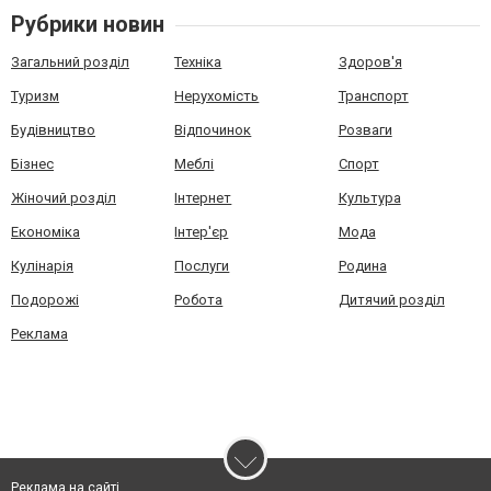
Рубрики новин
Загальний розділ
Техніка
Здоров'я
Туризм
Нерухомість
Транспорт
Будівництво
Відпочинок
Розваги
Бізнес
Меблі
Спорт
Жіночий розділ
Інтернет
Культура
Економіка
Інтер'єр
Мода
Кулінарія
Послуги
Родина
Подорожі
Робота
Дитячий розділ
Реклама
Реклама на сайті