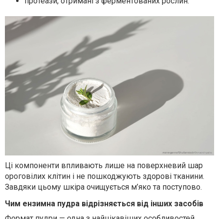
протеази, отримані з ферментованих рослин.
Ці компоненти впливають лише на поверхневий шар
ороговілих клітин і не пошкоджують здорові тканини.
Завдяки цьому шкіра очищується м’яко та поступово.
Чим ензимна пудра відрізняється від інших засобів
Формат пудри — одна з найцікавіших особливостей