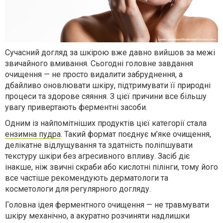
Сучасний догляд за шкірою вже давно вийшов за межі
звичайного вмивання. Сьогодні головне завдання
очищення — не просто видалити забруднення, а
дбайливо оновлювати шкіру, підтримувати її природні
процеси та здорове сяяння. З цієї причини все більшу
увагу привертають ферментні засоби.
Одним із найпомітніших продуктів цієї категорії стала
ензимна пудра
. Такий формат поєднує м’яке очищення,
делікатне відлущування та здатність поліпшувати
текстуру шкіри без агресивного впливу. Засіб діє
інакше, ніж звичні скраби або кислотні пілінги, тому його
все частіше рекомендують дерматологи та
косметологи для регулярного догляду.
Головна ідея ферментного очищення — не травмувати
шкіру механічно, а акуратно розчиняти надлишки