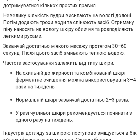
дотримуватися кількох простих правил.
Невелику кількість пудри висипають на вологі долоні.
Потім додають трохи води та спінюють засіб. Отриману
піну наносять на вологу шкіру обличчя та розподіляють
легкими рухами.
Зазвичай достатньо м’якого масажу протягом 30–60
секунд. Після цього засіб змивають теплою водою.
Частота застосування залежить від типу шкіри.
На схильній до жирності та комбінованій шкірі
ферментне очищення можна використовувати 3–4
рази на тиждень.
Нормальній шкірі зазвичай достатньо 2–3 разів.
У разі чутливої шкіри рекомендується починати з
одного разу на тиждень.
Індустрія догляду за шкірою поступово зміщується в бік
м’яких і фізіологічних методів. Сучасні бренди