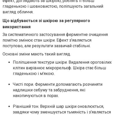
ефект, доглядають за шкірою, роблять її більш
гладенькою і шовковистою, поліпшують загальний
вигляд обличчя.
Що відбувається зі шкірою за регулярного
використання
За систематичного застосування ферментне очищення
помітно змінює стан шкіри. Ефект з’являється
поступово, але результати зазвичай стабільні.
Основні зміни мають такий вигляд.
Поліпшення текстури шкіри. Видалення ороговілих
клітин вирівнює мікрорельєф. Шкіра стає більш
гладенькою і м’якою.
Чисті пори. Ферменти допомагають розчиняти
надлишки себуму та забруднення, які
накопичуються в порах.
Рівніший тон. Верхній шар шкіри оновлюється,
завдяки чому зменшується тьмяність і з’являється