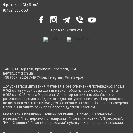
Франшиза "CitySites"
(0462) 653-653
Про нас
Контакти
14013, м. Чернігів, проспект Перемоги, 114
news@cmg.cn.ua
+38 (067) 922-97-49 (Viber, Telegram, WhatsApp)
Допускається цитування матеріалів без отримання попередньої згоди
0462.ua за умови розміщення в тексті обов'язкового посилання на
0462.ua - Сайт міста Чернігова. Для інтернет-видань обов'язкове
розміщення прямого, відкритого для пошукових систем гіперпосилання
на цитовані статті не нижче другого абзацу в тексті або в якості джерела.
Порушення виняткових прав переслідується Законом.
Матеріали з плашками "Новини компаній", "Промо", "Партнерський
матеріал", "Партнерський спецпроєкт", "Політичні новини", "Пресреліз",
"PR", "Офіційно", "Політична реклама" публікуються на правах реклами.