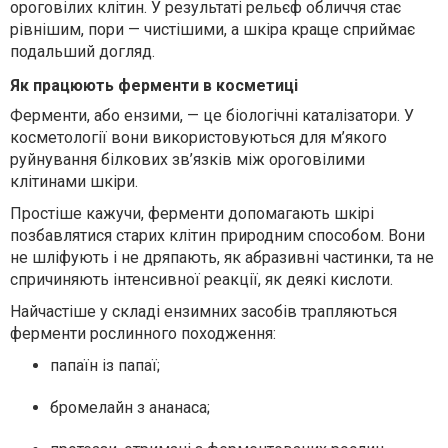
ороговілих клітин. У результаті рельєф обличчя стає
рівнішим, пори — чистішими, а шкіра краще сприймає
подальший догляд.
Як працюють ферменти в косметиці
Ферменти, або ензими, — це біологічні каталізатори. У
косметології вони використовуються для м’якого
руйнування білкових зв’язків між ороговілими
клітинами шкіри.
Простіше кажучи, ферменти допомагають шкірі
позбавлятися старих клітин природним способом. Вони
не шліфують і не дряпають, як абразивні частинки, та не
спричиняють інтенсивної реакції, як деякі кислоти.
Найчастіше у складі ензимних засобів трапляються
ферменти рослинного походження:
папаїн із папаї;
бромелайн з ананаса;