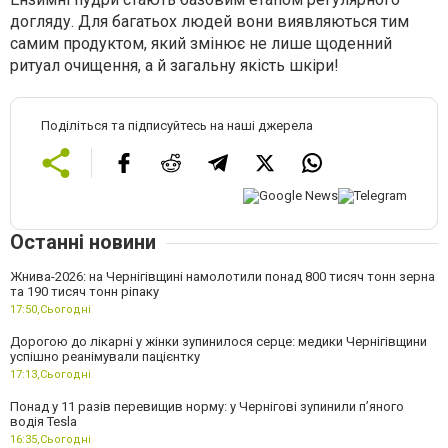
догляду. Для багатьох людей вони виявляються тим
самим продуктом, який змінює не лише щоденний
ритуал очищення, а й загальну якість шкіри!
Поділіться та підписуйтесь на наші джерела
Останні новини
Жнива-2026: на Чернігівщині намолотили понад 800 тисяч тонн зерна
та 190 тисяч тонн ріпаку
17:50,
Сьогодні
Дорогою до лікарні у жінки зупинилося серце: медики Чернігівщини
успішно реанімували пацієнтку
17:13,
Сьогодні
Понад у 11 разів перевищив норму: у Чернігові зупинили пʼяного
водія Tesla
16:35,
Сьогодні