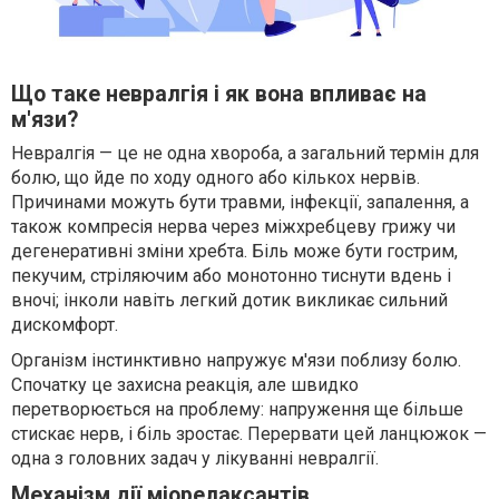
Що таке невралгія і як вона впливає на
м'язи?
Невралгія — це не одна хвороба, а загальний термін для
болю, що йде по ходу одного або кількох нервів.
Причинами можуть бути травми, інфекції, запалення, а
також компресія нерва через міжхребцеву грижу чи
дегенеративні зміни хребта. Біль може бути гострим,
пекучим, стріляючим або монотонно тиснути вдень і
вночі; інколи навіть легкий дотик викликає сильний
дискомфорт.
Організм інстинктивно напружує м'язи поблизу болю.
Спочатку це захисна реакція, але швидко
перетворюється на проблему: напруження ще більше
стискає нерв, і біль зростає. Перервати цей ланцюжок —
одна з головних задач у лікуванні невралгії.
Механізм дії міорелаксантів