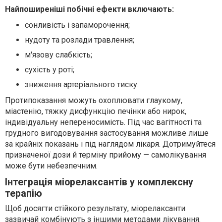
Найпоширеніші побічні ефекти включають:
сонливість і запаморочення;
нудоту та розлади травлення;
м'язову слабкість;
сухість у роті;
зниження артеріального тиску.
Протипоказання можуть охоплювати глаукому,
міастенію, тяжку дисфункцію печінки або нирок,
індивідуальну непереносимість. Під час вагітності та
грудного вигодовування застосування можливе лише
за крайніх показань і під наглядом лікаря. Дотримуйтеся
призначеної дози й терміну прийому — самолікування
може бути небезпечним.
Інтеграція міорелаксантів у комплексну
терапію
Щоб досягти стійкого результату, міорелаксанти
зазвичай комбінують з іншими методами лікування.