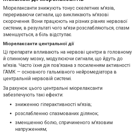
Міорелаксанти знижують тонус скелетних м'язів,
перериваючи сигнали, що викликають м'язові
скорочення. Вони працюють на різних рівнях нервової
системи, в результаті чого м'язи розслабляються, спазм
зменшується, а біль відступає.
Міорелаксанти центральної дії
Ці препарати впливають на нервові центри в головному
й спинному мозку, модулюючи сигнали, що йдуть до
м'язів. Часто їхня дія пов'язана з посиленням активності
ГАМК — основного гальмівного нейромедіатора в
центральній нервовій системі.
За рахунок цього центральні міорелаксанти
забезпечують такі ефекти:
зниженню гіперактивності м'язів;
розслабленню спазмованих ділянок;
зменшенню болю, спричиненого м'язовим
напруженням;