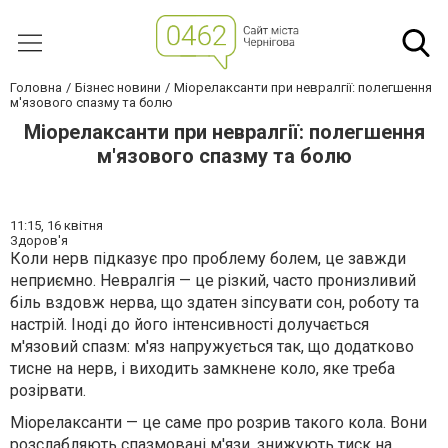
Головна
Бізнес новини
Міорелаксанти при невралгії: полегшення
м'язового спазму та болю
Міорелаксанти при невралгії: полегшення
м'язового спазму та болю
11:15,
16 квітня
Здоров'я
Коли нерв підказує про проблему болем, це завжди
неприємно. Невралгія — це різкий, часто пронизливий
біль вздовж нерва, що здатен зіпсувати сон, роботу та
настрій. Іноді до його інтенсивності долучається
м'язовий спазм: м'яз напружується так, що додатково
тисне на нерв, і виходить замкнене коло, яке треба
розірвати.
Міорелаксанти — це саме про розрив такого кола. Вони
розслабляють спазмовані м'язи, знижують тиск на