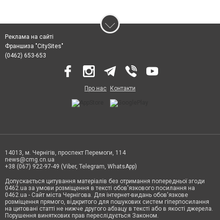
Реклама на сайті
Франшиза "CitySites"
(0462) 653-653
Про нас
Контакти
14013, м. Чернігів, проспект Перемоги, 114
news@cmg.cn.ua
+38 (067) 922-97-49 (Viber, Telegram, WhatsApp)
Допускається цитування матеріалів без отримання попередньої згоди
0462.ua за умови розміщення в тексті обов'язкового посилання на
0462.ua - Сайт міста Чернігова. Для інтернет-видань обов'язкове
розміщення прямого, відкритого для пошукових систем гіперпосилання
на цитовані статті не нижче другого абзацу в тексті або в якості джерела.
Порушення виняткових прав переслідується Законом.