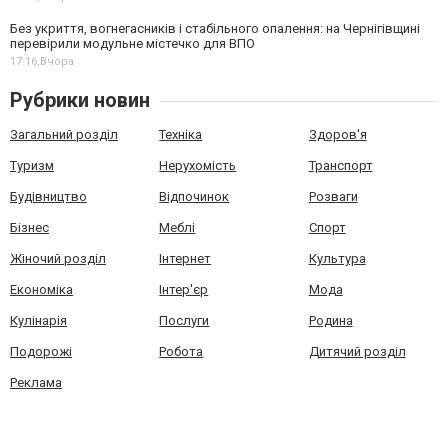
Без укриття, вогнегасників і стабільного опалення: на Чернігівщині
перевірили модульне містечко для ВПО
17:16,
Вчора
Рубрики новин
Загальний розділ
Техніка
Здоров'я
Туризм
Нерухомість
Транспорт
Будівництво
Відпочинок
Розваги
Бізнес
Меблі
Спорт
Жіночий розділ
Інтернет
Культура
Економіка
Інтер'єр
Мода
Кулінарія
Послуги
Родина
Подорожі
Робота
Дитячий розділ
Реклама