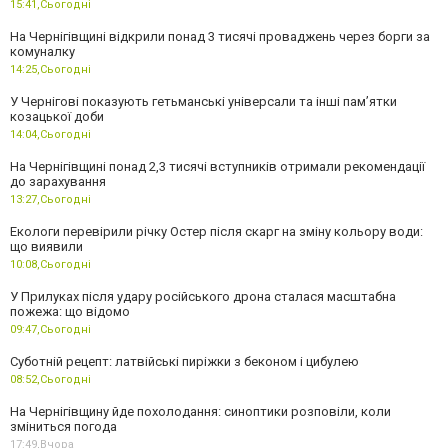
15:41,
Сьогодні
На Чернігівщині відкрили понад 3 тисячі проваджень через борги за
комуналку
14:25,
Сьогодні
У Чернігові показують гетьманські універсали та інші пам’ятки
козацької доби
14:04,
Сьогодні
На Чернігівщині понад 2,3 тисячі вступників отримали рекомендації
до зарахування
13:27,
Сьогодні
Екологи перевірили річку Остер після скарг на зміну кольору води:
що виявили
10:08,
Сьогодні
У Прилуках після удару російського дрона сталася масштабна
пожежа: що відомо
09:47,
Сьогодні
Суботній рецепт: латвійські пиріжки з беконом і цибулею
08:52,
Сьогодні
На Чернігівщину йде похолодання: синоптики розповіли, коли
зміниться погода
17:49,
Вчора