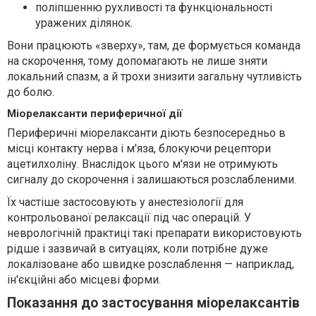
поліпшенню рухливості та функціональності
уражених ділянок.
Вони працюють «зверху», там, де формується команда
на скорочення, тому допомагають не лише зняти
локальний спазм, а й трохи знизити загальну чутливість
до болю.
Міорелаксанти периферичної дії
Периферичні міорелаксанти діють безпосередньо в
місці контакту нерва і м'яза, блокуючи рецептори
ацетилхоліну. Внаслідок цього м'язи не отримують
сигналу до скорочення і залишаються розслабленими.
Їх частіше застосовують у анестезіології для
контрольованої релаксації під час операцій. У
неврологічній практиці такі препарати використовують
рідше і зазвичай в ситуаціях, коли потрібне дуже
локалізоване або швидке розслаблення — наприклад,
ін'єкційні або місцеві форми.
Показання до застосування міорелаксантів