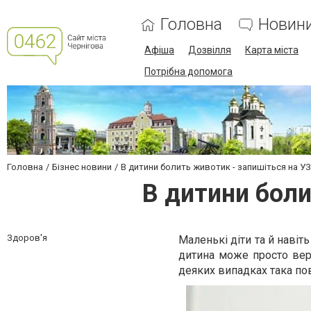
Головна
Новин
Афіша
Дозвілля
Карта міста
Потрібна допомога
Головна
Бізнес новини
В дитини болить животик - запишіться на УЗ
В дитини боли
Здоров'я
Маленькі діти та й навіт
дитина може просто вере
деяких випадках така по