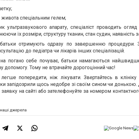
етку;
 живота спеціальним гелем;
к ультразвукового апарату, спеціаліст проводить огляд 
інюючи їх розміри, структуру тканин, стан судин, наявність 
и батьки отримують одразу по завершенню процедури. 
ультацію до педіатра чи лікарів інших спеціалізацій.
ина погано себе почуває, батьки намагаються найшвидш
ну допомогу. Тому не втрачайте дорогоцінний час!
легше попередити, ніж лікувати. Звертайтесь в клініку 
льки запідозрили щось недобре зі своїм сином чи донькою.
 заявку на сайті або зателефонуйте за номером контактно
а наші джерела