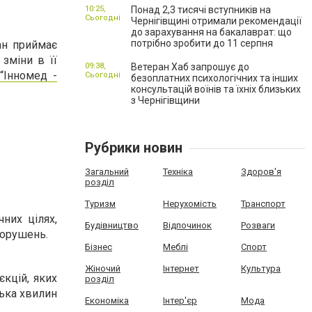
10:25,
Понад 2,3 тисячі вступників на
Сьогодні
Чернігівщині отримали рекомендації
до зарахування на бакалаврат: що
потрібно зробити до 11 серпня
ан приймає
 зміни в її
09:38,
Ветеран Хаб запрошує до
 “Інномед -
Сьогодні
безоплатних психологічних та інших
консультацій воїнів та їхніх близьких
з Чернігівщини
Рубрики новин
Загальний
Техніка
Здоров'я
розділ
Туризм
Нерухомість
Транспорт
них цілях,
Будівництво
Відпочинок
Розваги
порушень.
Бізнес
Меблі
Спорт
Жіночий
Інтернет
Культура
єкцій, яких
розділ
лька хвилин
Економіка
Інтер'єр
Мода