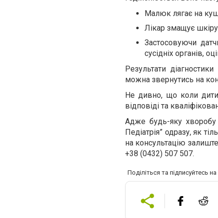
Малюк лягає на куш
Лікар змащує шкіру
Застосовуючи датчи
сусідніх органів, оц
Результати діагностик
можна звернутись на конс
Не дивно, що коли дит
відповіді та кваліфікова
Адже будь-яку хворобу 
Педіатрія” одразу, як ті
на консультацію залиште
+38 (0432) 507 507.
Поділіться та підписуйтесь н