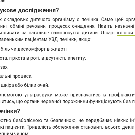
рія”.
вукове дослідження?
 складових дитячого організму є печінка. Саме цей орг
нні, обміні речовин, процесах очищення. Навіть незначні
впливати на загальне самопочуття дитини. Лікарі
клініки
аленьким пацієнтам УЗД печінки, якщо:
 біль чи дискомфорт в животі;
та, гіркота в роті, відсутність апетиту;
зах;
пальні процеси;
шкіра або білки очей.
опомогою ультразвуку може призначатись в профілактич
читись, що органи черевної порожнини функціонують без 
ечінки?
тно безболісною та безпечною, не передбачає ніяких ін'
кі пацієнти. Тривалість обстеження становить всього декі
тупним чином: