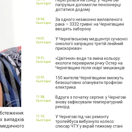
Перегрілася на сонці: у Чернігові
Сьогодні
патрульні допомогли пенсіонерці
дістатися додому
14:54,
За одного незаконно виловленого
Сьогодні
рака — 3332 гривні: на Чернігівщині
вводять заборону
14:07,
У Чернігівському медцентрі сучасної
Сьогодні
онкології запрацює третій лінійний
прискорювач
13:21,
«Цвітіння» води та зміна кольору:
Сьогодні
екологи перевірили річку Остер на
Чернігівщині після скарг мешканців
12:37,
150 жителів Чернігівщини зможуть
Сьогодні
безкоштовно опанувати професію
електрика
11:58,
Вдруге з початку серпня: у Чернігові
Сьогодні
знову зафіксували температурний
рекорд
обстеження.
11:10,
У Чернігові під час ремонту
их випадків
Сьогодні
тролейбуса вибухнуло колесо:
 медичного
слюсар ЧТУ у вкрай тяжкому стані