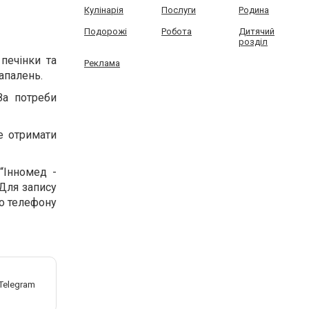
Кулінарія
Послуги
Родина
Подорожі
Робота
Дитячий
розділ
печінки та
Реклама
запалень.
За потреби
е отримати
“Інномед -
 Для запису
го телефону