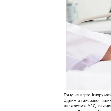
Тому не варто ігноруват
Одним з найбезпечніших 
вважається
УЗД печінк