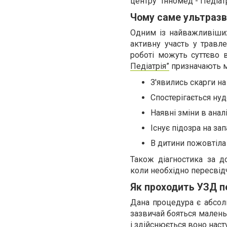
центру “Інномед - Педіат
Чому саме ультраз
Одним із найважливіших
активну участь у травле
роботі можуть суттєво 
Педіатрія”
призначають м
З'явились скарги на
Спостерігається нудо
Наявні зміни в аналі
Існує підозра на за
В дитини пожовтіла 
Також діагностика за д
коли необхідно пересвід
Як проходить УЗД п
Дана процедура є абсолю
зазвичай бояться малень
і здійснюється воно нас