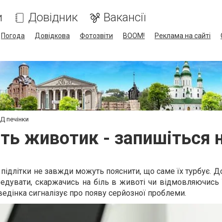
и
Довідник
Вакансії
Погода
Довідкова
Фотозвіти
BOOM!
Реклама на сайті
Д печінки
ть животик - запишіться 
ь підлітки не завжди можуть пояснити, що саме їх турбує. Д
дувати, скаржачись на біль в животі чи відмовляючись ї
ведінка сигналізує про появу серйозної проблеми.