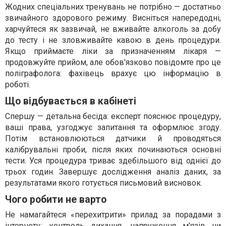
Жодних спеціальних тренувань не потрібно — достатньо
звичайного здорового режиму. Висніться напередодні,
харчуйтеся як зазвичай, не вживайте алкоголь за добу
до тесту і не зловживайте кавою в день процедури.
Якщо приймаєте ліки за призначенням лікаря —
продовжуйте прийом, але обов'язково повідомте про це
поліграфолога: фахівець врахує цю інформацію в
роботі.
Що відбувається в кабінеті
Спершу — детальна бесіда: експерт пояснює процедуру,
ваші права, узгоджує запитання та оформлює згоду.
Потім встановлюються датчики й проводяться
калібрувальні проби, після яких починаються основні
тести. Уся процедура триває здебільшого від однієї до
трьох годин. Завершує дослідження аналіз даних, за
результатами якого готується письмовий висновок.
Чого робити не варто
Не намагайтеся «перехитрити» прилад за порадами з
інтернету: контроль дихання, напруження м'язів чи