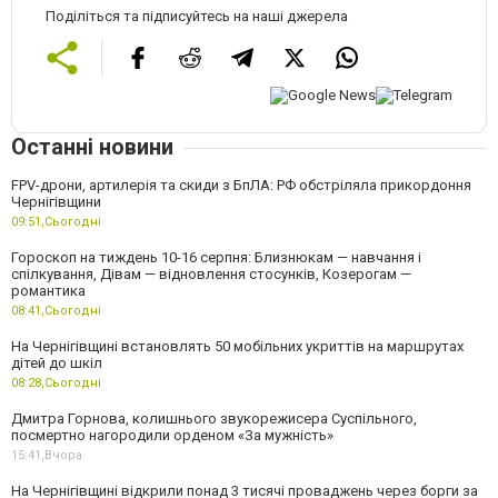
Поділіться та підписуйтесь на наші джерела
Останні новини
FPV-дрони, артилерія та скиди з БпЛА: РФ обстріляла прикордоння
Чернігівщини
09:51,
Сьогодні
Гороскоп на тиждень 10-16 серпня: Близнюкам — навчання і
спілкування, Дівам — відновлення стосунків, Козерогам —
романтика
08:41,
Сьогодні
На Чернігівщині встановлять 50 мобільних укриттів на маршрутах
дітей до шкіл
08:28,
Сьогодні
Дмитра Горнова, колишнього звукорежисера Суспільного,
посмертно нагородили орденом «За мужність»
15:41,
Вчора
На Чернігівщині відкрили понад 3 тисячі проваджень через борги за