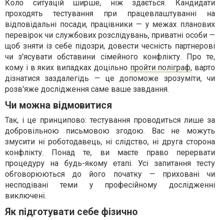
Коло ситуацій ширше, ніж здається. Кандидати
проходять тестування при працевлаштуванні на
відповідальні посади, працівники — у межах планових
перевірок чи службових розслідувань, приватні особи —
щоб зняти із себе підозри, довести чесність партнерові
чи з'ясувати обставини сімейного конфлікту. Про те,
кому і в яких випадках доцільно
пройти поліграф
, варто
дізнатися заздалегідь — це допоможе зрозуміти, чи
розв'яже дослідження саме ваше завдання.
Чи можна відмовитися
Так, і це принципово: тестування проводиться лише за
добровільною письмовою згодою. Вас не можуть
змусити ні роботодавець, ні слідство, ні друга сторона
конфлікту. Понад те, ви маєте право перервати
процедуру на будь-якому етапі. Усі запитання тесту
обговорюються до його початку — приховані чи
несподівані теми у професійному дослідженні
виключені.
Як підготувати себе фізично