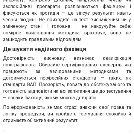
заспокійливі препарати розпізнаються фахівцем і
фіксуються як протидія — це зіпсує результат навіть
чесній людині. Не приходьте на тест виснаженим чи у
зміненому стані. І головне — не накручуйте себе:
помірне хвилювання методика враховує, воно не
зашкодить правдивим відповідям.
Де шукати надійного фахівця
Достовірність висновку визначає кваліфікація
поліграфолога. Обирайте сертифікованих експертів, які
працюють за валідованими методиками та
дотримуються професійних стандартів — таких, як
стандарти ВАП. Прозорість, повага до обстежуваного та
готовність відповісти на всі запитання ще до тестування
— ознаки фахівця, якому можна довіряти.
Поінформованість знімає страх: знаючи свої права та
логіку процедури, ви пройдете тестування спокійно й
отримаєте об'єктивний результат.