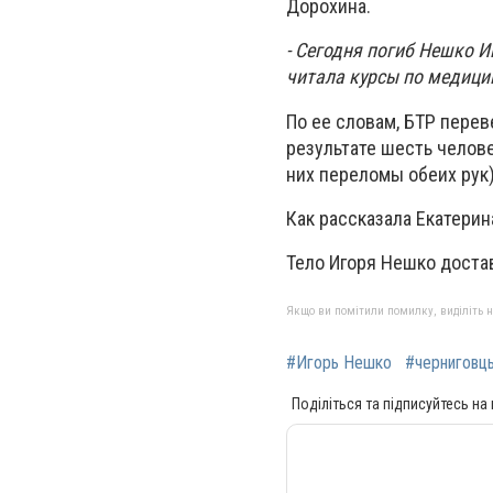
Дорохина.
- Сегодня погиб Нешко И
читала курсы по медици
По ее словам, БТР перев
результате шесть челов
них переломы обеих рук)
Как рассказала Екатерин
Тело Игоря Нешко достав
Якщо ви помітили помилку, виділіть нео
#Игорь Нешко
#черниговц
Поділіться та підписуйтесь на