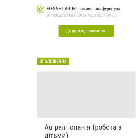
ELESA + GANTER, промислова фурнітура
0443002212, 0800750875, +380(98)011-84-55
Додати підприємство
ОГОЛОШЕННЯ
Au pair Іспанія (робота з
дітьми)