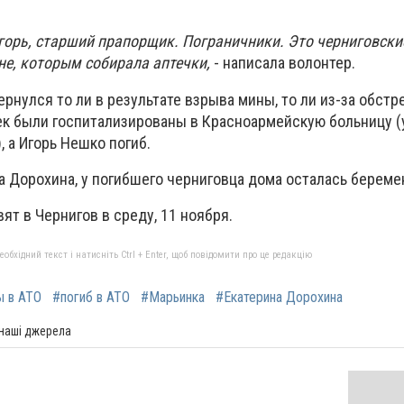
горь, старший прапорщик. Пограничники. Это черниговские,
не, которым собирала аптечки,
- написала волонтер.
ернулся то ли в результате взрыва мины, то ли из-за обстре
ек были госпитализированы в Красноармейскую больницу (у
, а Игорь Нешко погиб.
а Дорохина, у погибшего черниговца дома осталась береме
ят в Чернигов в среду, 11 ноября.
бхідний текст і натисніть Ctrl + Enter, щоб повідомити про це редакцію
ы в АТО
#погиб в АТО
#Марьинка
#Екатерина Дорохина
 наші джерела