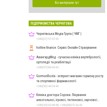
Всі матеріали тут
ПІДПРИЄМСТВА ЧЕРНІГОВА
Чернігівська Медіа Група ( ЧМГ )
+380(67)757-07-30
hotline.finance: Сервіс Онлайн Страхування
АвангардМед - сучасна клініка вертебрології,
ортопедії та реабілітації
+380(97)560-65-65
GormonRosta - інтернет-магазин гормону росту
та спортивної фармакології
+380(93)144-34-44
Клініка доктора Сороки. Лікування:
алкогольної, ігрової, тютюнової, харчової
залежностей, неврозів т
+380(50)555-89-98, +380(68)072-66-40