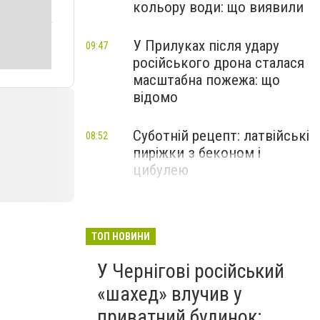
кольору води: що виявили
У Прилуках після удару
09:47
російського дрона сталася
масштабна пожежа: що
відомо
Суботній рецепт: латвійські
08:52
пиріжки з беконом і
цибулею
ТОП НОВИНИ
У Чернігові російський
«шахед» влучив у
приватний будинок: