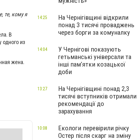
мужність»
 те, кому я
На Чернігівщині відкрили
14:25
понад 3 тисячі проваджень
через борги за комуналку
ла. В
 одного из
У Чернігові показують
14:04
гетьманські універсали та
нная жена.
інші пам’ятки козацької
доби
На Чернігівщині понад 2,3
13:27
тисячі вступників отримали
рекомендації до
зарахування
Екологи перевірили річку
10:08
Остер після скарг на зміну