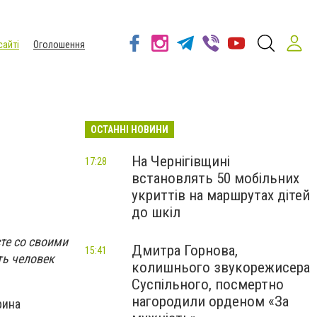
сайті
Оголошення
ОСТАННІ НОВИНИ
На Чернігівщині
17:28
встановлять 50 мобільних
укриттів на маршрутах дітей
до шкіл
те со своими
Дмитра Горнова,
15:41
ть человек
колишнього звукорежисера
Суспільного, посмертно
нагородили орденом «За
рина