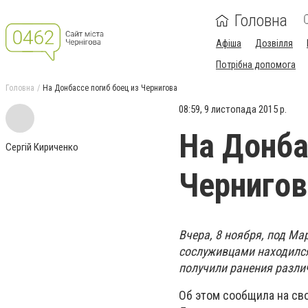
Головна
Афіша
Дозвілля
Потрібна допомога
Головна
На Донбассе погиб боец из Чернигова
08:59, 9 листопада 2015 р.
На Донба
Сергій Кириченко
Чернигов
Вчера, 8 ноября, под Ма
сослуживцами находился 
получили ранения разли
Об этом сообщила на св