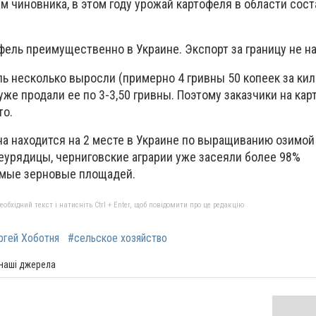
ам чиновника, в этом году урожай картофеля в области сост
ель преимущественно в Украине. Экспорт за границу не н
ь несколько выросли (примерно 4 гривны 50 копеек за кил
е продали ее по 3-3,50 гривны. Поэтому заказчики на карт
то.
на находится на 2 месте в Украине по выращиванию озимой
еурядицы, черниговские аграрии уже засеяли более 98%
имые зерновые площадей.
бхідний текст і натисніть Ctrl + Enter, щоб повідомити про це редакцію
ргей Хоботня
#сельское хозяйство
 наші джерела