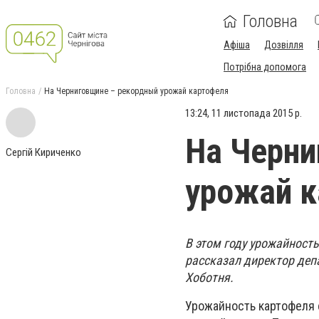
Головна
Афіша
Дозвілля
Потрібна допомога
Головна
На Черниговщине – рекордный урожай картофеля
13:24, 11 листопада 2015 р.
На Черни
Сергій Кириченко
урожай к
В этом году урожайност
рассказал директор де
Хоботня.
Урожайность картофеля с