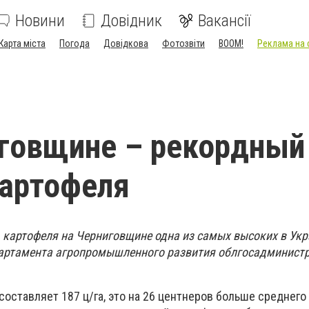
Новини
Довідник
Вакансії
Карта міста
Погода
Довідкова
Фотозвіти
BOOM!
Реклама на 
говщине – рекордный
артофеля
ь картофеля на Черниговщине одна из самых высоких в Укр
партамента агропромышленного развития облгосадминистр
оставляет 187 ц/га, это на 26 центнеров больше среднего