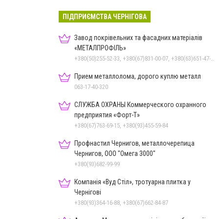
ПІДПРИЄМСТВА ЧЕРНІГОВА
Завод покрівельних та фасадних матеріалів
«МЕТАЛПРОФІЛЬ»
+380(50)255-52-33, +380(67)831-00-07, +380(63)651-47-33
Прием металлолома, дорого куплю металл
063-17-40-320
СЛУЖБА ОХРАНЫ Коммерческого охранного
предприятия «Форт-Т»
+380(67)763-69-15, +380(93)455-59-84
Профнастил Чернигов, металлочерепица
Чернигов, ООО "Омега 3000"
+380(93)682-99-99
Компанія «Вуд Стіл», тротуарна плитка у
Чернігові
+380(93)364-16-88, +380(67)662-84-87