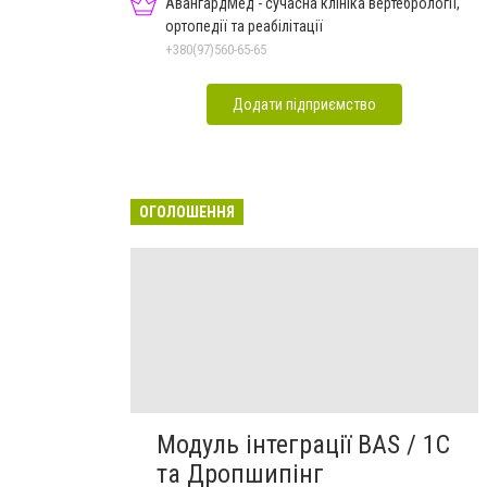
АвангардМед - сучасна клініка вертебрології,
ортопедії та реабілітації
+380(97)560-65-65
Додати підприємство
ОГОЛОШЕННЯ
Модуль інтеграції BAS / 1C
та Дропшипінг