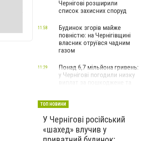
Чернігові розширили
список захисних споруд
Будинок згорів майже
11:58
повністю: на Чернігівщині
власник отруївся чадним
газом
Понад 6,7 мільйона гривень:
11:29
у Чернігові погодили низку
виплат за пошкоджене та
зруйноване житло
ТОП НОВИНИ
У Чернігові російський
«шахед» влучив у
приватний будинок: