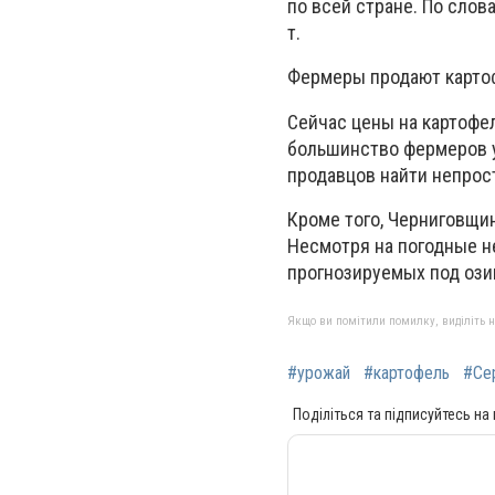
по всей стране. По слов
т.
Фермеры продают картоф
Сейчас цены на картофел
большинство фермеров уж
продавцов найти непрос
Кроме того, Черниговщи
Несмотря на погодные н
прогнозируемых под оз
Якщо ви помітили помилку, виділіть нео
#урожай
#картофель
#Се
Поділіться та підписуйтесь на