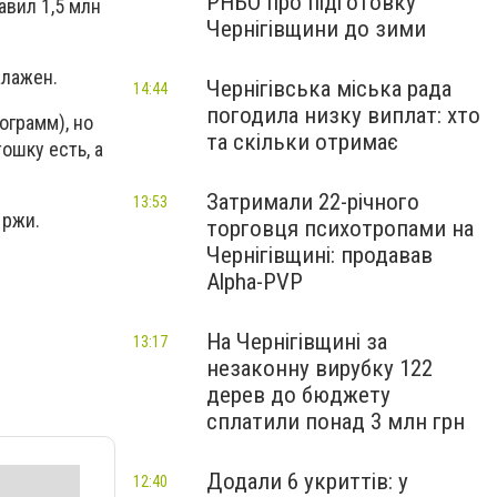
РНБО про підготовку
авил 1,5 млн
Чернігівщини до зими
алажен.
Чернігівська міська рада
14:44
погодила низку виплат: хто
ограмм), но
та скільки отримає
ошку есть, а
Затримали 22-річного
13:53
 ржи.
торговця психотропами на
Чернігівщині: продавав
Alpha-PVP
На Чернігівщині за
13:17
незаконну вирубку 122
дерев до бюджету
сплатили понад 3 млн грн
Додали 6 укриттів: у
12:40