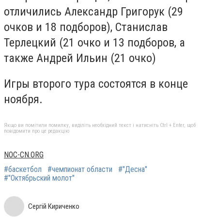
отличились Александр Григорук (29
очков и 18 подборов), Станислав
Терлецкий (21 очко и 13 подборов, а
также Андрей Ильин (21 очко)
Игры второго тура состоятся в конце
ноября.
Якщо ви помітили помилку, виділіть необхідний текст і натисніть Ctrl + Enter, щоб
повідомити про це редакцію
NOC-CN.ORG
#баскетбол
#чемпионат области
#"Десна"
#"Октябрьский молот"
Сергій Кириченко