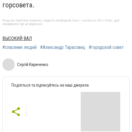
горсовета.
Якщо ви помітили помилку, виділіть необхідний текст і натисніть Ctrl + Enter, щоб
повідомити про це редакцію
ВЫСОКИЙ ВАЛ
#спасение людей
#Александр Тарасовец
#городской совет
Сергій Кириченко
Поділіться та підписуйтесь на наші джерела