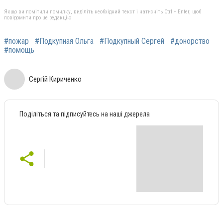
Якщо ви помітили помилку, виділіть необхідний текст і натисніть Ctrl + Enter, щоб
повідомити про це редакцію
#пожар
#Подкупная Ольга
#Подкупный Сергей
#донорство
#помощь
Сергій Кириченко
Поділіться та підписуйтесь на наші джерела