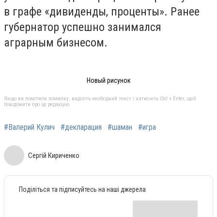
в графе «дивиденды, проценты». Ранее
губернатор успешно занимался
аграрным бизнесом.
Новый рисунок
Якщо ви помітили помилку, виділіть необхідний текст і натисніть Ctrl + Enter, щоб
повідомити про це редакцію
#Валерий Кулич
#декларация
#шаман
#игра
Сергій Кириченко
Поділіться та підписуйтесь на наші джерела