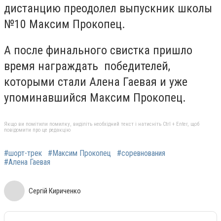
дистанцию преодолел выпускник школы
№10 Максим Прокопец.
А после финального свистка пришло
время награждать победителей,
которыми стали Алена Гаевая и уже
упоминавшийся Максим Прокопец.
Якщо ви помітили помилку, виділіть необхідний текст і натисніть Ctrl + Enter, щоб
повідомити про це редакцію
#шорт-трек
#Максим Прокопец
#соревнования
#Алена Гаевая
Сергій Кириченко