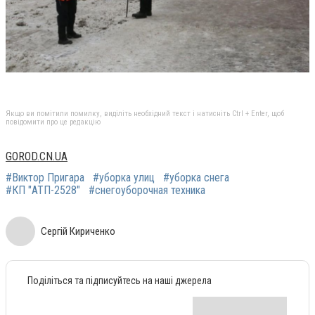
Якщо ви помітили помилку, виділіть необхідний текст і натисніть Ctrl + Enter, щоб
повідомити про це редакцію
GOROD.CN.UA
#Виктор Пригара
#уборка улиц
#уборка снега
#КП "АТП-2528"
#снегоуборочная техника
Сергій Кириченко
Поділіться та підписуйтесь на наші джерела